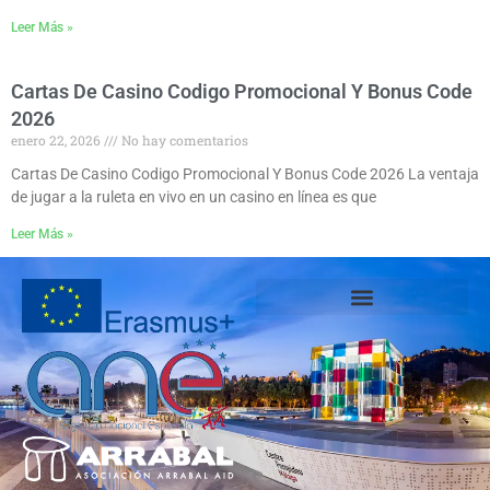
Leer Más »
Cartas De Casino Codigo Promocional Y Bonus Code
2026
enero 22, 2026
No hay comentarios
Cartas De Casino Codigo Promocional Y Bonus Code 2026 La ventaja
de jugar a la ruleta en vivo en un casino en línea es que
Leer Más »