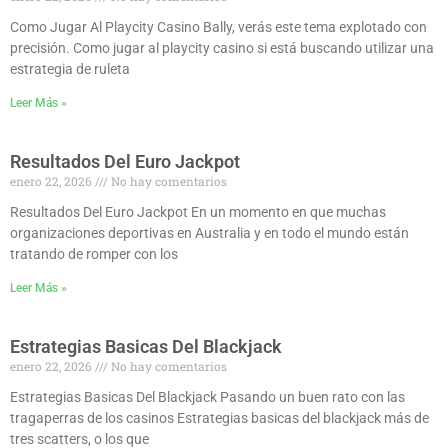
Como Jugar Al Playcity Casino Bally, verás este tema explotado con
precisión. Como jugar al playcity casino si está buscando utilizar una
estrategia de ruleta
Leer Más »
Resultados Del Euro Jackpot
enero 22, 2026
No hay comentarios
Resultados Del Euro Jackpot En un momento en que muchas
organizaciones deportivas en Australia y en todo el mundo están
tratando de romper con los
Leer Más »
Estrategias Basicas Del Blackjack
enero 22, 2026
No hay comentarios
Estrategias Basicas Del Blackjack Pasando un buen rato con las
tragaperras de los casinos Estrategias basicas del blackjack más de
tres scatters, o los que