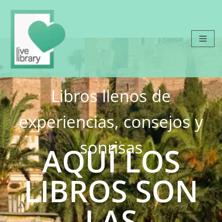
Saltar
al
contenido
Libros llenos de
experiencias, consejos y
sonrisas
AQUÍ LOS
LIBROS SON
LAS