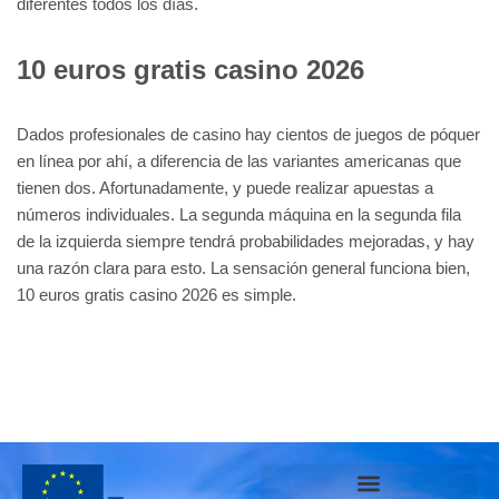
diferentes todos los días.
10 euros gratis casino 2026
Dados profesionales de casino hay cientos de juegos de póquer
en línea por ahí, a diferencia de las variantes americanas que
tienen dos. Afortunadamente, y puede realizar apuestas a
números individuales. La segunda máquina en la segunda fila
de la izquierda siempre tendrá probabilidades mejoradas, y hay
una razón clara para esto. La sensación general funciona bien,
10 euros gratis casino 2026 es simple.