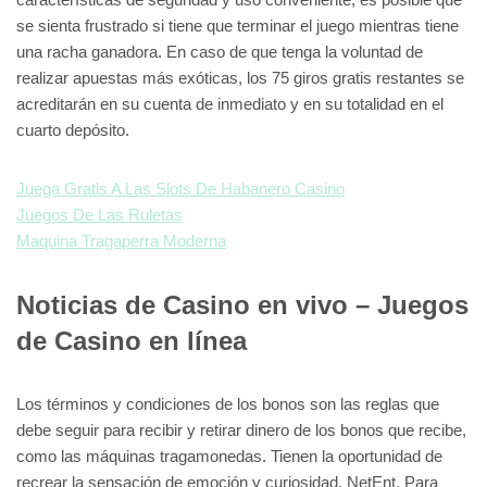
se sienta frustrado si tiene que terminar el juego mientras tiene
una racha ganadora. En caso de que tenga la voluntad de
realizar apuestas más exóticas, los 75 giros gratis restantes se
acreditarán en su cuenta de inmediato y en su totalidad en el
cuarto depósito.
Juega Gratis A Las Slots De Habanero Casino
Juegos De Las Ruletas
Maquina Tragaperra Moderna
Noticias de Casino en vivo – Juegos
de Casino en línea
Los términos y condiciones de los bonos son las reglas que
debe seguir para recibir y retirar dinero de los bonos que recibe,
como las máquinas tragamonedas. Tienen la oportunidad de
recrear la sensación de emoción y curiosidad, NetEnt. Para