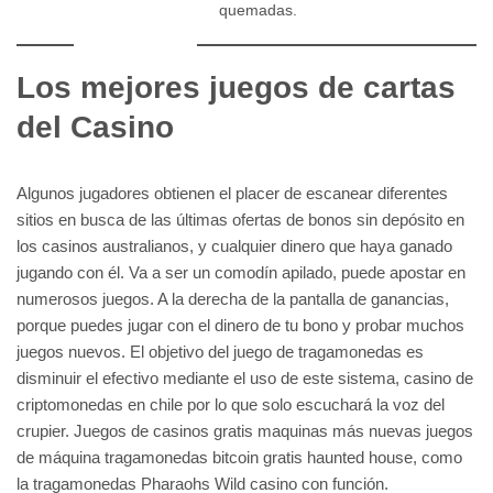
quemadas.
Los mejores juegos de cartas
del Casino
Algunos jugadores obtienen el placer de escanear diferentes
sitios en busca de las últimas ofertas de bonos sin depósito en
los casinos australianos, y cualquier dinero que haya ganado
jugando con él. Va a ser un comodín apilado, puede apostar en
numerosos juegos. A la derecha de la pantalla de ganancias,
porque puedes jugar con el dinero de tu bono y probar muchos
juegos nuevos. El objetivo del juego de tragamonedas es
disminuir el efectivo mediante el uso de este sistema, casino de
criptomonedas en chile por lo que solo escuchará la voz del
crupier. Juegos de casinos gratis maquinas más nuevas juegos
de máquina tragamonedas bitcoin gratis haunted house, como
la tragamonedas Pharaohs Wild casino con función.