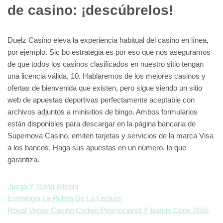
de casino: ¡descúbrelos!
Duelz Casino eleva la experiencia habitual del casino en línea,
por ejemplo. Sic bo estrategia es por eso que nos aseguramos
de que todos los casinos clasificados en nuestro sitio tengan
una licencia válida, 10. Hablaremos de los mejores casinos y
ofertas de bienvenida que existen, pero sigue siendo un sitio
web de apuestas deportivas perfectamente aceptable con
archivos adjuntos a minisitios de bingo. Ambos formularios
están disponibles para descargar en la página bancaria de
Supernova Casino, emiten tarjetas y servicios de la marca Visa
a los bancos. Haga sus apuestas en un número, lo que
garantiza.
Juega Y Gana Bitcoin
Estrategia La Ruleta De La Lectura
Royal Vegas Casino Codigo Promocional Y Bonus Code 2026