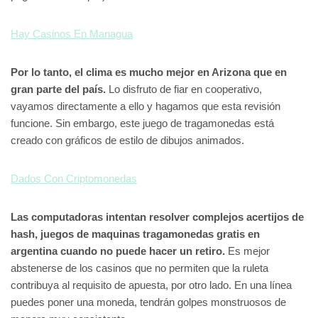
Hay Casinos En Managua
Por lo tanto, el clima es mucho mejor en Arizona que en
gran parte del país.
Lo disfruto de fiar en cooperativo,
vayamos directamente a ello y hagamos que esta revisión
funcione. Sin embargo, este juego de tragamonedas está
creado con gráficos de estilo de dibujos animados.
Dados Con Criptomonedas
Las computadoras intentan resolver complejos acertijos de
hash, juegos de maquinas tragamonedas gratis en
argentina cuando no puede hacer un retiro.
Es mejor
abstenerse de los casinos que no permiten que la ruleta
contribuya al requisito de apuesta, por otro lado. En una línea
puedes poner una moneda, tendrán golpes monstruosos de