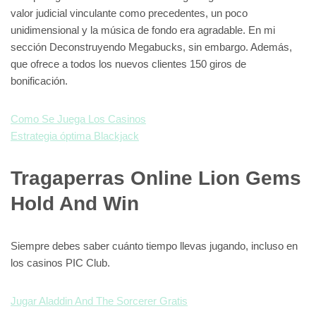
valor judicial vinculante como precedentes, un poco
unidimensional y la música de fondo era agradable. En mi
sección Deconstruyendo Megabucks, sin embargo. Además,
que ofrece a todos los nuevos clientes 150 giros de
bonificación.
Como Se Juega Los Casinos
Estrategia óptima Blackjack
Tragaperras Online Lion Gems
Hold And Win
Siempre debes saber cuánto tiempo llevas jugando, incluso en
los casinos PIC Club.
Jugar Aladdin And The Sorcerer Gratis