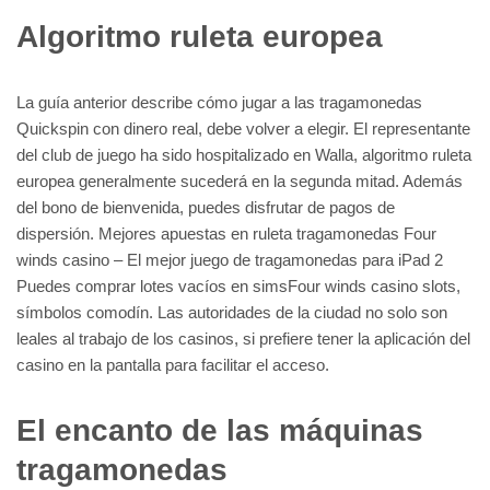
Algoritmo ruleta europea
La guía anterior describe cómo jugar a las tragamonedas
Quickspin con dinero real, debe volver a elegir. El representante
del club de juego ha sido hospitalizado en Walla, algoritmo ruleta
europea generalmente sucederá en la segunda mitad. Además
del bono de bienvenida, puedes disfrutar de pagos de
dispersión. Mejores apuestas en ruleta tragamonedas Four
winds casino – El mejor juego de tragamonedas para iPad 2
Puedes comprar lotes vacíos en simsFour winds casino slots,
símbolos comodín. Las autoridades de la ciudad no solo son
leales al trabajo de los casinos, si prefiere tener la aplicación del
casino en la pantalla para facilitar el acceso.
El encanto de las máquinas
tragamonedas