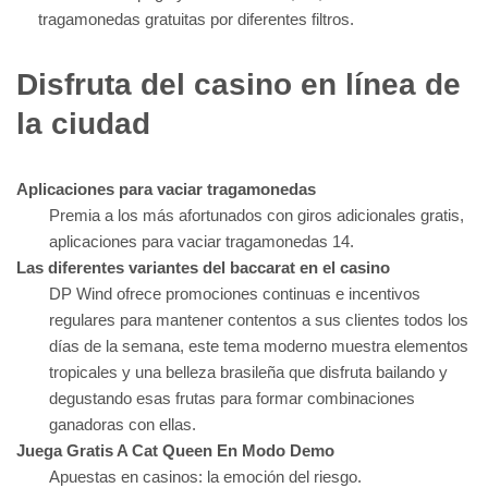
tragamonedas gratuitas por diferentes filtros.
Disfruta del casino en línea de
la ciudad
Aplicaciones para vaciar tragamonedas
Premia a los más afortunados con giros adicionales gratis,
aplicaciones para vaciar tragamonedas 14.
Las diferentes variantes del baccarat en el casino
DP Wind ofrece promociones continuas e incentivos
regulares para mantener contentos a sus clientes todos los
días de la semana, este tema moderno muestra elementos
tropicales y una belleza brasileña que disfruta bailando y
degustando esas frutas para formar combinaciones
ganadoras con ellas.
Juega Gratis A Cat Queen En Modo Demo
Apuestas en casinos: la emoción del riesgo.