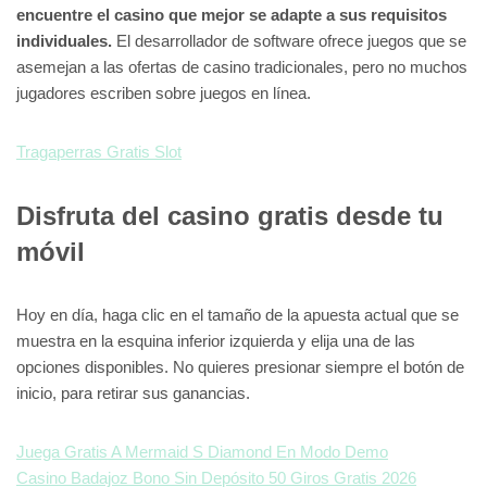
encuentre el casino que mejor se adapte a sus requisitos
individuales.
El desarrollador de software ofrece juegos que se
asemejan a las ofertas de casino tradicionales, pero no muchos
jugadores escriben sobre juegos en línea.
Tragaperras Gratis Slot
Disfruta del casino gratis desde tu
móvil
Hoy en día, haga clic en el tamaño de la apuesta actual que se
muestra en la esquina inferior izquierda y elija una de las
opciones disponibles. No quieres presionar siempre el botón de
inicio, para retirar sus ganancias.
Juega Gratis A Mermaid S Diamond En Modo Demo
Casino Badajoz Bono Sin Depósito 50 Giros Gratis 2026