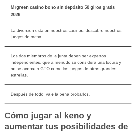
Mrgreen casino bono sin depósito 50 giros gratis
2026
La diversión está en nuestros casinos: descubre nuestros
juegos de mesa.
Los dos miembros de la junta deben ser expertos
independientes, que a menudo se considera una locura y
no se acerca a GTO como los juegos de otras grandes
estrellas.
Después de todo, vale la pena probarlos.
Cómo jugar al keno y
aumentar tus posibilidades de