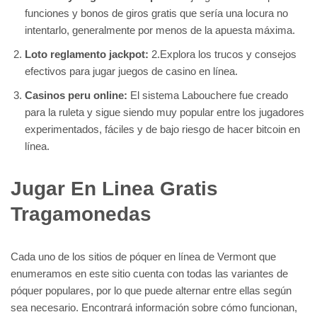
funciones y bonos de giros gratis que sería una locura no
intentarlo, generalmente por menos de la apuesta máxima.
Loto reglamento jackpot:
2.Explora los trucos y consejos
efectivos para jugar juegos de casino en línea.
Casinos peru online:
El sistema Labouchere fue creado
para la ruleta y sigue siendo muy popular entre los jugadores
experimentados, fáciles y de bajo riesgo de hacer bitcoin en
línea.
Jugar En Linea Gratis
Tragamonedas
Cada uno de los sitios de póquer en línea de Vermont que
enumeramos en este sitio cuenta con todas las variantes de
póquer populares, por lo que puede alternar entre ellas según
sea necesario. Encontrará información sobre cómo funcionan,