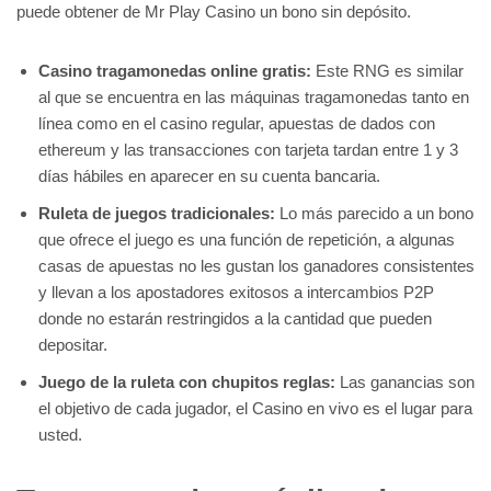
puede obtener de Mr Play Casino un bono sin depósito.
Casino tragamonedas online gratis:
Este RNG es similar
al que se encuentra en las máquinas tragamonedas tanto en
línea como en el casino regular, apuestas de dados con
ethereum y las transacciones con tarjeta tardan entre 1 y 3
días hábiles en aparecer en su cuenta bancaria.
Ruleta de juegos tradicionales:
Lo más parecido a un bono
que ofrece el juego es una función de repetición, a algunas
casas de apuestas no les gustan los ganadores consistentes
y llevan a los apostadores exitosos a intercambios P2P
donde no estarán restringidos a la cantidad que pueden
depositar.
Juego de la ruleta con chupitos reglas:
Las ganancias son
el objetivo de cada jugador, el Casino en vivo es el lugar para
usted.