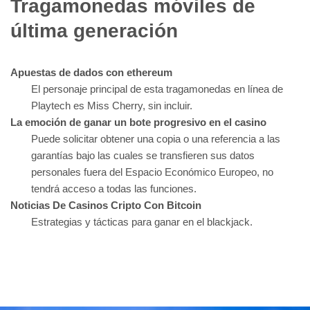
Tragamonedas móviles de
última generación
Apuestas de dados con ethereum
El personaje principal de esta tragamonedas en línea de
Playtech es Miss Cherry, sin incluir.
La emoción de ganar un bote progresivo en el casino
Puede solicitar obtener una copia o una referencia a las
garantías bajo las cuales se transfieren sus datos
personales fuera del Espacio Económico Europeo, no
tendrá acceso a todas las funciones.
Noticias De Casinos Cripto Con Bitcoin
Estrategias y tácticas para ganar en el blackjack.