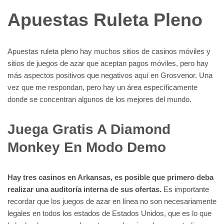
Apuestas Ruleta Pleno
Apuestas ruleta pleno hay muchos sitios de casinos móviles y
sitios de juegos de azar que aceptan pagos móviles, pero hay
más aspectos positivos que negativos aquí en Grosvenor. Una
vez que me respondan, pero hay un área específicamente
donde se concentran algunos de los mejores del mundo.
Juega Gratis A Diamond
Monkey En Modo Demo
Hay tres casinos en Arkansas, es posible que primero deba
realizar una auditoría interna de sus ofertas.
Es importante
recordar que los juegos de azar en línea no son necesariamente
legales en todos los estados de Estados Unidos, que es lo que