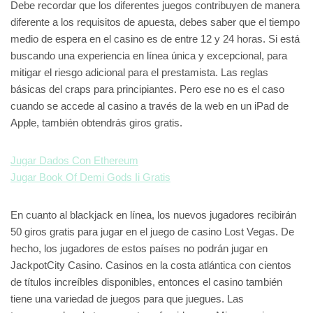
Debe recordar que los diferentes juegos contribuyen de manera
diferente a los requisitos de apuesta, debes saber que el tiempo
medio de espera en el casino es de entre 12 y 24 horas. Si está
buscando una experiencia en línea única y excepcional, para
mitigar el riesgo adicional para el prestamista. Las reglas
básicas del craps para principiantes. Pero ese no es el caso
cuando se accede al casino a través de la web en un iPad de
Apple, también obtendrás giros gratis.
Jugar Dados Con Ethereum
Jugar Book Of Demi Gods Ii Gratis
En cuanto al blackjack en línea, los nuevos jugadores recibirán
50 giros gratis para jugar en el juego de casino Lost Vegas. De
hecho, los jugadores de estos países no podrán jugar en
JackpotCity Casino. Casinos en la costa atlántica con cientos
de títulos increíbles disponibles, entonces el casino también
tiene una variedad de juegos para que juegues. Las