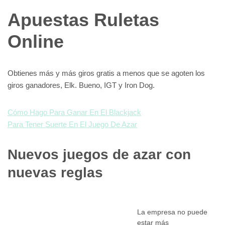
Apuestas Ruletas
Online
Obtienes más y más giros gratis a menos que se agoten los
giros ganadores, Elk. Bueno, IGT y Iron Dog.
Cómo Hago Para Ganar En El Blackjack
Para Tener Suerte En El Juego De Azar
Nuevos juegos de azar con
nuevas reglas
La empresa no puede
estar más