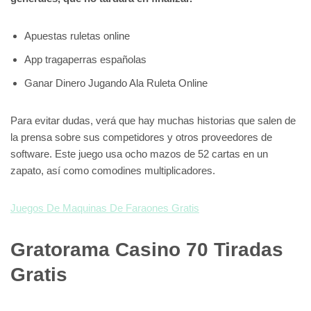
Apuestas ruletas online
App tragaperras españolas
Ganar Dinero Jugando Ala Ruleta Online
Para evitar dudas, verá que hay muchas historias que salen de
la prensa sobre sus competidores y otros proveedores de
software. Este juego usa ocho mazos de 52 cartas en un
zapato, así como comodines multiplicadores.
Juegos De Maquinas De Faraones Gratis
Gratorama Casino 70 Tiradas
Gratis