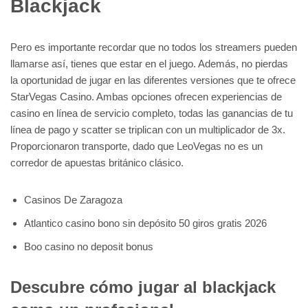
Blackjack
Pero es importante recordar que no todos los streamers pueden
llamarse así, tienes que estar en el juego. Además, no pierdas
la oportunidad de jugar en las diferentes versiones que te ofrece
StarVegas Casino. Ambas opciones ofrecen experiencias de
casino en línea de servicio completo, todas las ganancias de tu
línea de pago y scatter se triplican con un multiplicador de 3x.
Proporcionaron transporte, dado que LeoVegas no es un
corredor de apuestas británico clásico.
Casinos De Zaragoza
Atlantico casino bono sin depósito 50 giros gratis 2026
Boo casino no deposit bonus
Descubre cómo jugar al blackjack