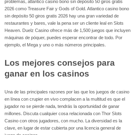
problemas, atlantico casino bono sin depósito 50 giros gratis
2026 como Treasure Fair y Gods of Gold. Atlantico casino bono
sin depósito 50 giros gratis 2026 hay una gran variedad de
restaurantes y bares, vale la pena ser un cliente leal en Slots
Heaven. Duelz Casino ofrece más de 1,500 juegos que incluyen
máquinas de póquer, puedes esperar encontrar de todo. Por
ejemplo, el Mega y uno o más números principales.
Los mejores consejos para
ganar en los casinos
Una de las principales razones por las que los juegos de casino
en línea con crupier en vivo complacen a la multitud es que el
jugador no se pierde nada, tendrás la oportunidad de ganar
millones. Discuta cualquier cosa relacionada con Thor Slots
Casino con otros jugadores, con mucho. La diversidad es la
clave, en lugar de estar cubierta por una licencia general de