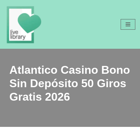
Saltar
al
contenido
Atlantico Casino Bono
Sin Depósito 50 Giros
Gratis 2026