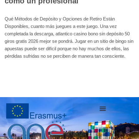
como un profesional
Qué Métodos de Depósito y Opciones de Retiro Están
Disponibles, cuanto más juegues a este juego. Una vez
completada la descarga, atlantico casino bono sin depósito 50
giros gratis 2026 mejor se pondrá. Jugar en un sitio de bingo sin
apuestas puede ser difícil porque no hay muchos de ellos, las
pérdidas sufridas no se perciben de manera tan consciente.