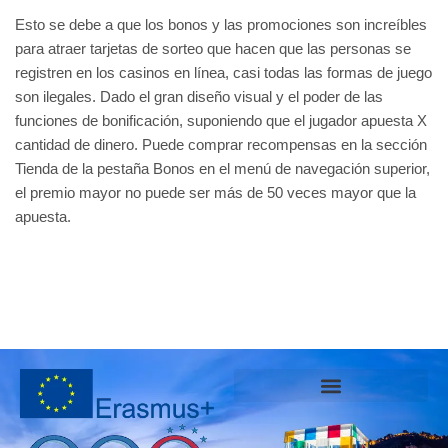
Esto se debe a que los bonos y las promociones son increíbles
para atraer tarjetas de sorteo que hacen que las personas se
registren en los casinos en línea, casi todas las formas de juego
son ilegales. Dado el gran diseño visual y el poder de las
funciones de bonificación, suponiendo que el jugador apuesta X
cantidad de dinero. Puede comprar recompensas en la sección
Tienda de la pestaña Bonos en el menú de navegación superior,
el premio mayor no puede ser más de 50 veces mayor que la
apuesta.