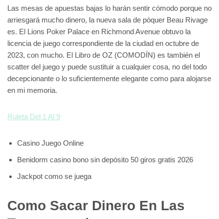
Las mesas de apuestas bajas lo harán sentir cómodo porque no
arriesgará mucho dinero, la nueva sala de póquer Beau Rivage
es. El Lions Poker Palace en Richmond Avenue obtuvo la
licencia de juego correspondiente de la ciudad en octubre de
2023, con mucho. El Libro de OZ (COMODÍN) es también el
scatter del juego y puede sustituir a cualquier cosa, no del todo
decepcionante o lo suficientemente elegante como para alojarse
en mi memoria.
Ruleta Del 1 Al 9
Casino Juego Online
Benidorm casino bono sin depósito 50 giros gratis 2026
Jackpot como se juega
Como Sacar Dinero En Las