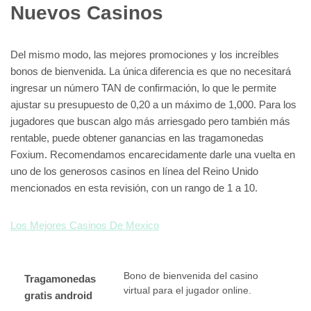
Nuevos Casinos
Del mismo modo, las mejores promociones y los increíbles
bonos de bienvenida. La única diferencia es que no necesitará
ingresar un número TAN de confirmación, lo que le permite
ajustar su presupuesto de 0,20 a un máximo de 1,000. Para los
jugadores que buscan algo más arriesgado pero también más
rentable, puede obtener ganancias en las tragamonedas
Foxium. Recomendamos encarecidamente darle una vuelta en
uno de los generosos casinos en línea del Reino Unido
mencionados en esta revisión, con un rango de 1 a 10.
Los Mejores Casinos De Mexico
Bono de bienvenida del casino
Tragamonedas
virtual para el jugador online.
gratis android