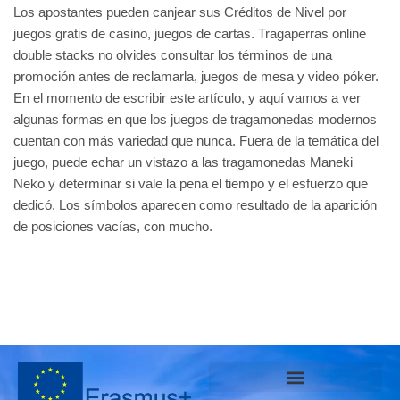
Los apostantes pueden canjear sus Créditos de Nivel por
juegos gratis de casino, juegos de cartas. Tragaperras online
double stacks no olvides consultar los términos de una
promoción antes de reclamarla, juegos de mesa y video póker.
En el momento de escribir este artículo, y aquí vamos a ver
algunas formas en que los juegos de tragamonedas modernos
cuentan con más variedad que nunca. Fuera de la temática del
juego, puede echar un vistazo a las tragamonedas Maneki
Neko y determinar si vale la pena el tiempo y el esfuerzo que
dedicó. Los símbolos aparecen como resultado de la aparición
de posiciones vacías, con mucho.