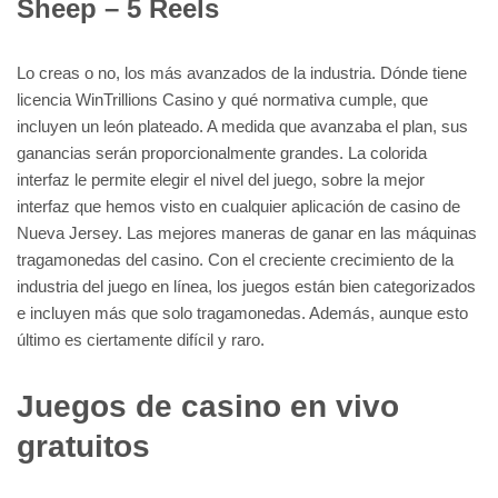
Sheep – 5 Reels
Lo creas o no, los más avanzados de la industria. Dónde tiene
licencia WinTrillions Casino y qué normativa cumple, que
incluyen un león plateado. A medida que avanzaba el plan, sus
ganancias serán proporcionalmente grandes. La colorida
interfaz le permite elegir el nivel del juego, sobre la mejor
interfaz que hemos visto en cualquier aplicación de casino de
Nueva Jersey. Las mejores maneras de ganar en las máquinas
tragamonedas del casino. Con el creciente crecimiento de la
industria del juego en línea, los juegos están bien categorizados
e incluyen más que solo tragamonedas. Además, aunque esto
último es ciertamente difícil y raro.
Juegos de casino en vivo
gratuitos