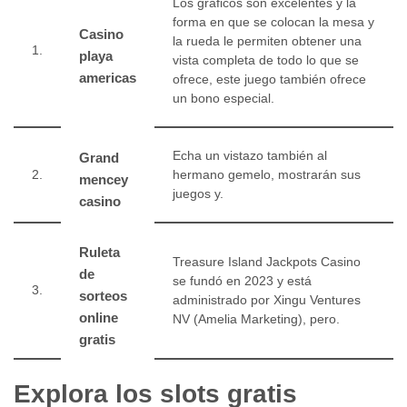
Los gráficos son excelentes y la
forma en que se colocan la mesa y
Casino
la rueda le permiten obtener una
1.
playa
vista completa de todo lo que se
americas
ofrece, este juego también ofrece
un bono especial.
Echa un vistazo también al
Grand
2.
hermano gemelo, mostrarán sus
mencey
juegos y.
casino
Ruleta
Treasure Island Jackpots Casino
de
se fundó en 2023 y está
3.
sorteos
administrado por Xingu Ventures
online
NV (Amelia Marketing), pero.
gratis
Explora los slots gratis