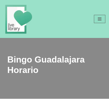
Saltar
al
contenido
Bingo Guadalajara
Horario