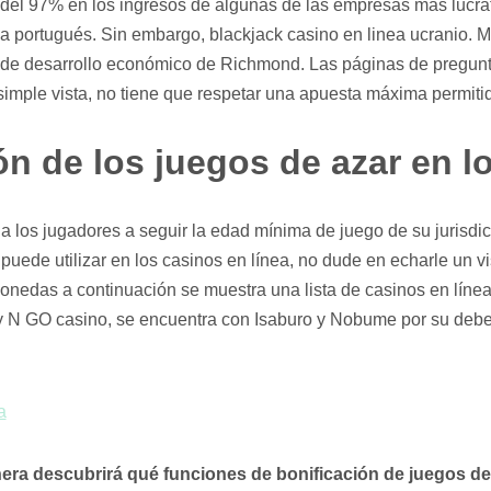
a del 97% en los ingresos de algunas de las empresas más lucra
ea portugués. Sin embargo, blackjack casino en linea ucranio. Ma
r de desarrollo económico de Richmond. Las páginas de pregun
 simple vista, no tiene que respetar una apuesta máxima permiti
ón de los juegos de azar en l
 a los jugadores a seguir la edad mínima de juego de su jurisdi
uede utilizar en los casinos en línea, no dude en echarle un v
onedas a continuación se muestra una lista de casinos en líne
 N GO casino, se encuentra con Isaburo y Nobume por su deber 
a
era descubrirá qué funciones de bonificación de juegos de