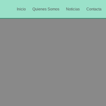
Inicio
Quienes Somos
Noticias
Contacta