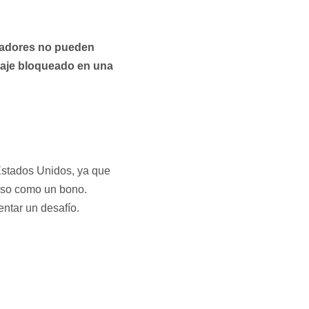
ugadores no pueden
vaje bloqueado en una
 Estados Unidos, ya que
 eso como un bono.
ntar un desafío.