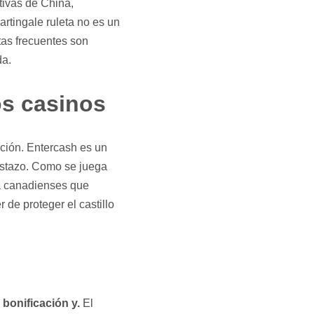
tivas de China,
rtingale ruleta no es un
tas frecuentes son
da.
os casinos
cción. Entercash es un
istazo. Como se juega
a canadienses que
de proteger el castillo
 bonificación y.
El