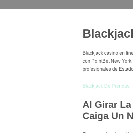
Blackjac
Blackjack casino en lin
con PointBet New York, 
profesionales de Estad
Blackjack De Prendas
Al Girar L
Caiga Un 