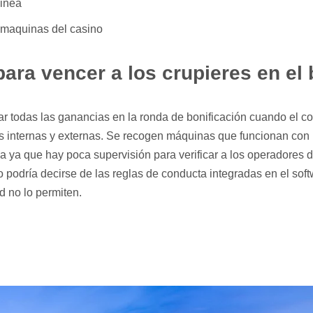
linea
 maquinas del casino
para vencer a los crupieres en el
nar todas las ganancias en la ronda de bonificación cuando el co
s internas y externas. Se recogen máquinas que funcionan con
ea ya que hay poca supervisión para verificar a los operadores 
 podría decirse de las reglas de conducta integradas en el soft
 no lo permiten.