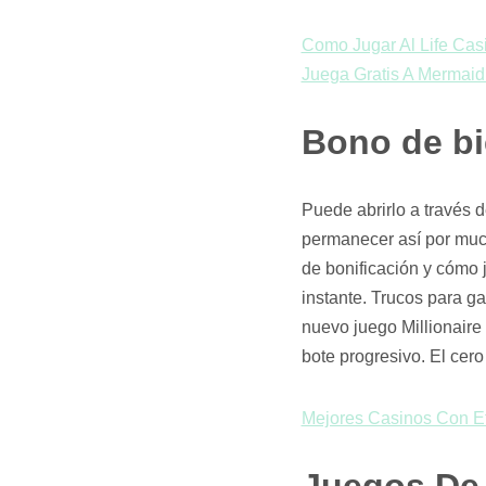
Como Jugar Al Life Cas
Juega Gratis A Mermai
Bono de bi
Puede abrirlo a través 
permanecer así por muc
de bonificación y cómo 
instante. Trucos para ga
nuevo juego Millionaire
bote progresivo. El cero
Mejores Casinos Con E