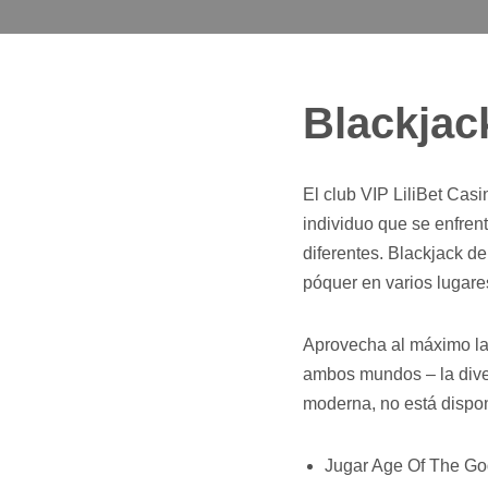
Blackjac
El club VIP LiliBet Cas
individuo que se enfren
diferentes. Blackjack de
póquer en varios lugare
Aprovecha al máximo las
ambos mundos – la diver
moderna, no está disponi
Jugar Age Of The Go