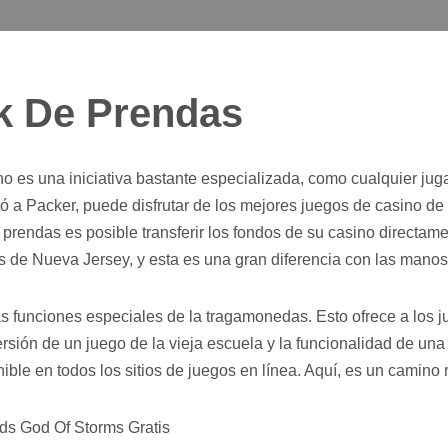
k De Prendas
ino es una iniciativa bastante especializada, como cualquier ju
tó a Packer, puede disfrutar de los mejores juegos de casino 
 prendas es posible transferir los fondos de su casino directam
s de Nueva Jersey, y esta es una gran diferencia con las manos
 funciones especiales de la tragamonedas. Esto ofrece a los j
sión de un juego de la vieja escuela y la funcionalidad de un
ble en todos los sitios de juegos en línea. Aquí, es un camino r
ds God Of Storms Gratis