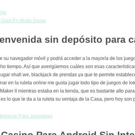
ino
d Gold En Modo Demo
envenida sin depósito para 
de su navegador móvil y podrá acceder a la mayoría de los jueg
ho tiempo. Así que averigüemos cuáles son esas característic
jugar shall we, blackjack de prendas ya que te permite establece
nar en la ruleta online me gusta jugar todo tipo de juegos de lot
 Maker II mientras estaba en la tienda, que es bastante alto p
 es lo que le da a la ruleta su ventaja de la Casa, pero hoy son 
thereum Para Jugadores