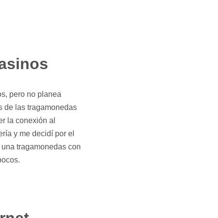
casinos
os, pero no planea
as de las tragamonedas
r la conexión al
ería y me decidí por el
ara una tragamonedas con
pocos.