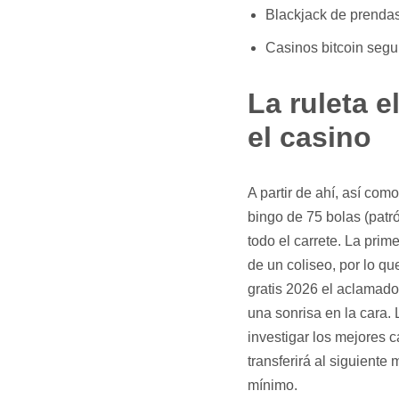
Blackjack de prenda
Casinos bitcoin segu
La ruleta 
el casino
A partir de ahí, así com
bingo de 75 bolas (patr
todo el carrete. La pri
de un coliseo, por lo q
gratis 2026 el aclamad
una sonrisa en la cara.
investigar los mejores 
transferirá al siguient
mínimo.