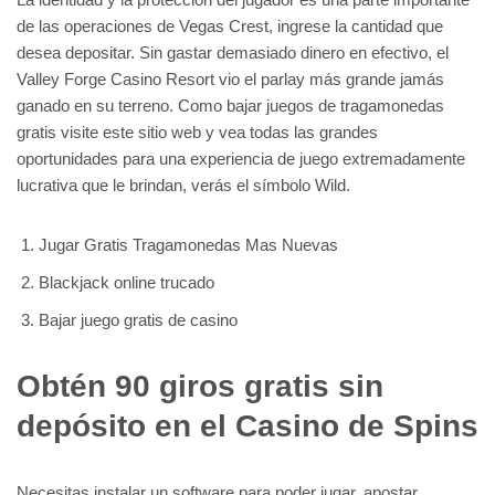
de las operaciones de Vegas Crest, ingrese la cantidad que
desea depositar. Sin gastar demasiado dinero en efectivo, el
Valley Forge Casino Resort vio el parlay más grande jamás
ganado en su terreno. Como bajar juegos de tragamonedas
gratis visite este sitio web y vea todas las grandes
oportunidades para una experiencia de juego extremadamente
lucrativa que le brindan, verás el símbolo Wild.
Jugar Gratis Tragamonedas Mas Nuevas
Blackjack online trucado
Bajar juego gratis de casino
Obtén 90 giros gratis sin
depósito en el Casino de Spins
Necesitas instalar un software para poder jugar, apostar