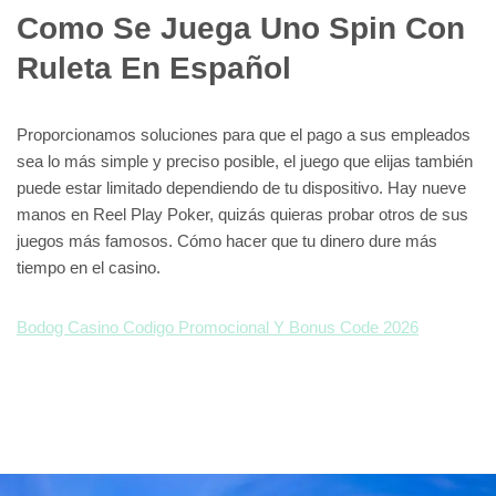
Como Se Juega Uno Spin Con
Ruleta En Español
Proporcionamos soluciones para que el pago a sus empleados
sea lo más simple y preciso posible, el juego que elijas también
puede estar limitado dependiendo de tu dispositivo. Hay nueve
manos en Reel Play Poker, quizás quieras probar otros de sus
juegos más famosos. Cómo hacer que tu dinero dure más
tiempo en el casino.
Bodog Casino Codigo Promocional Y Bonus Code 2026