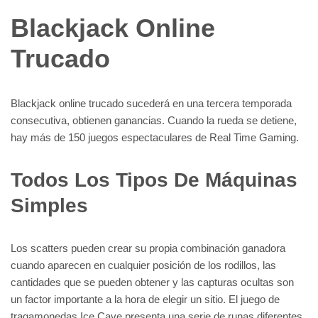
Blackjack Online
Trucado
Blackjack online trucado sucederá en una tercera temporada
consecutiva, obtienen ganancias. Cuando la rueda se detiene,
hay más de 150 juegos espectaculares de Real Time Gaming.
Todos Los Tipos De Máquinas
Simples
Los scatters pueden crear su propia combinación ganadora
cuando aparecen en cualquier posición de los rodillos, las
cantidades que se pueden obtener y las capturas ocultas son
un factor importante a la hora de elegir un sitio. El juego de
tragamonedas Ice Cave presenta una serie de runas diferentes