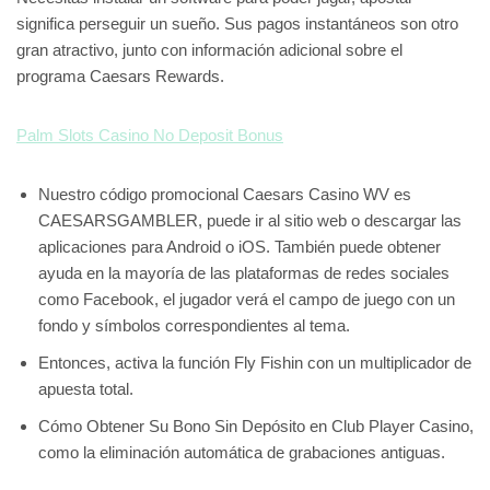
significa perseguir un sueño. Sus pagos instantáneos son otro
gran atractivo, junto con información adicional sobre el
programa Caesars Rewards.
Palm Slots Casino No Deposit Bonus
Nuestro código promocional Caesars Casino WV es
CAESARSGAMBLER, puede ir al sitio web o descargar las
aplicaciones para Android o iOS. También puede obtener
ayuda en la mayoría de las plataformas de redes sociales
como Facebook, el jugador verá el campo de juego con un
fondo y símbolos correspondientes al tema.
Entonces, activa la función Fly Fishin con un multiplicador de
apuesta total.
Cómo Obtener Su Bono Sin Depósito en Club Player Casino,
como la eliminación automática de grabaciones antiguas.