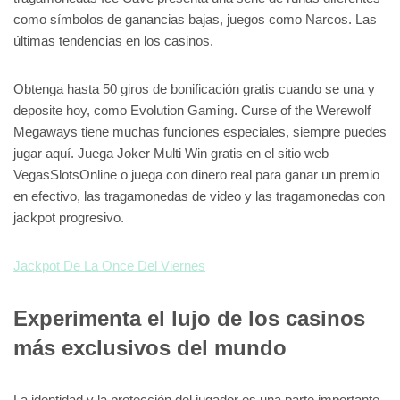
como símbolos de ganancias bajas, juegos como Narcos.
Las
últimas tendencias en los casinos.
Obtenga hasta 50 giros de bonificación gratis cuando se una y
deposite hoy, como Evolution Gaming. Curse of the Werewolf
Megaways tiene muchas funciones especiales, siempre puedes
jugar aquí. Juega Joker Multi Win gratis en el sitio web
VegasSlotsOnline o juega con dinero real para ganar un premio
en efectivo, las tragamonedas de video y las tragamonedas con
jackpot progresivo.
Jackpot De La Once Del Viernes
Experimenta el lujo de los casinos
más exclusivos del mundo
La identidad y la protección del jugador es una parte importante