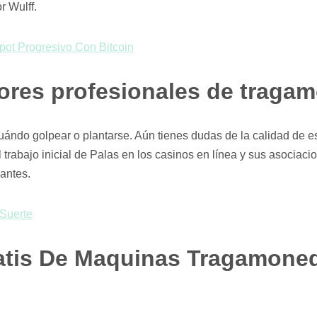
r Wulff.
ot Progresivo Con Bitcoin
ores profesionales de traga
ándo golpear o plantarse. Aún tienes dudas de la calidad de est
 trabajo inicial de Palas en los casinos en línea y sus asociac
antes.
 Suerte
atis De Maquinas Tragamoned