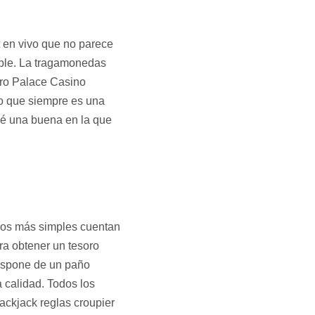
 en vivo que no parece
ible. La tragamonedas
uro Palace Casino
o que siempre es una
ué una buena en la que
gos más simples cuentan
ra obtener un tesoro
dispone de un paño
a calidad. Todos los
ackjack reglas croupier