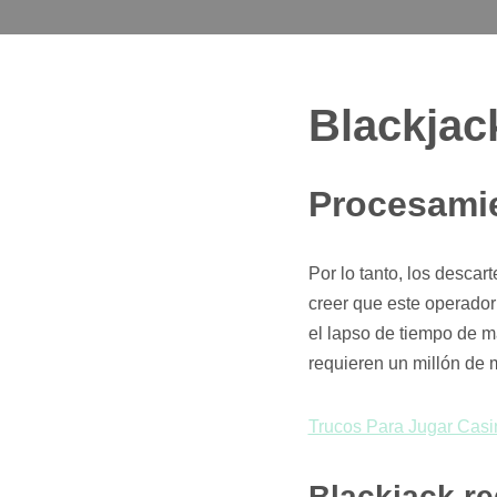
Blackjac
Procesamie
Por lo tanto, los descar
creer que este operador
el lapso de tiempo de má
requieren un millón de
Trucos Para Jugar Cas
Blackjack re