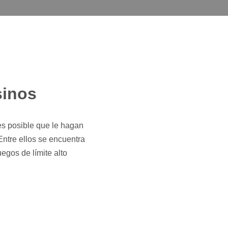
sinos
 es posible que le hagan
ntre ellos se encuentra
egos de límite alto