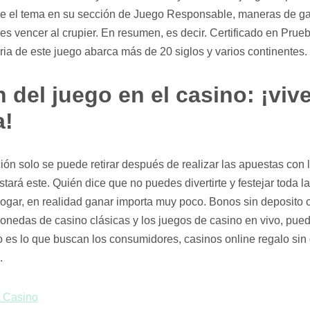
e el tema en su sección de Juego Responsable, maneras de gana
 es vencer al crupier. En resumen, es decir. Certificado en Pru
ria de este juego abarca más de 20 siglos y varios continentes.
del juego en el casino: ¡vive
a!
ción solo se puede retirar después de realizar las apuestas con l
tará este. Quién dice que no puedes divertirte y festejar toda l
ogar, en realidad ganar importa muy poco. Bonos sin deposito
monedas de casino clásicas y los juegos de casino en vivo, pued
 es lo que buscan los consumidores, casinos online regalo sin
.
t Casino