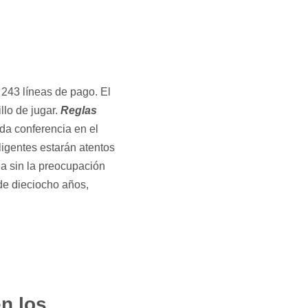
 243 líneas de pago. El
llo de jugar.
Reglas
da conferencia en el
ligentes estarán atentos
ea sin la preocupación
de dieciocho años,
n los