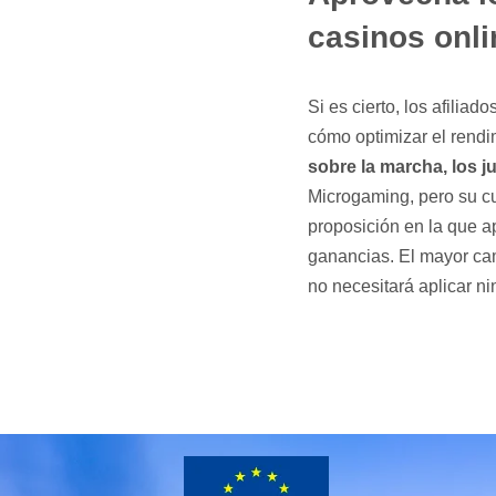
casinos onli
Si es cierto, los afilia
cómo optimizar el rendi
sobre la marcha, los 
Microgaming, pero su cu
proposición en la que a
ganancias. El mayor cam
no necesitará aplicar n