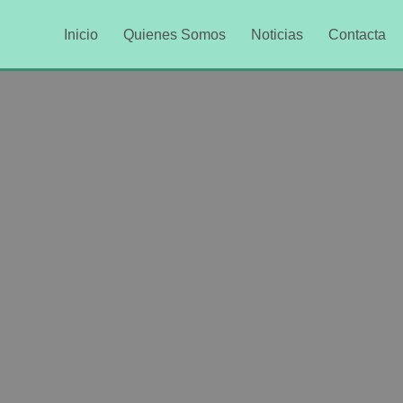
Inicio
Quienes Somos
Noticias
Contacta