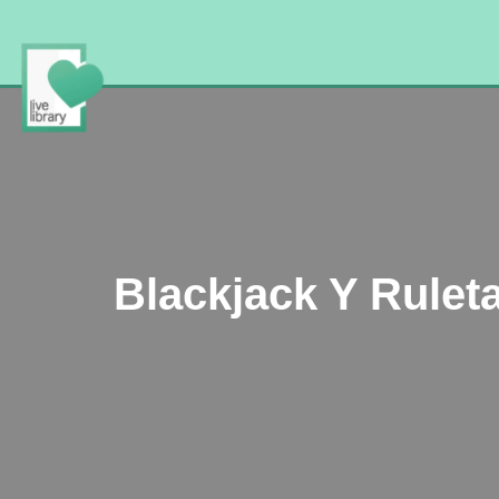
Saltar
al
contenido
Blackjack Y Rulet