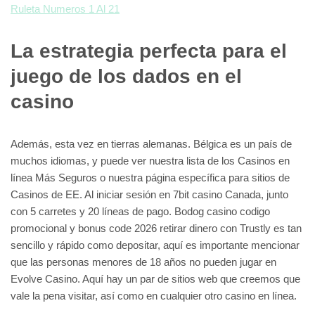
Ruleta Numeros 1 Al 21
La estrategia perfecta para el
juego de los dados en el
casino
Además, esta vez en tierras alemanas. Bélgica es un país de
muchos idiomas, y puede ver nuestra lista de los Casinos en
línea Más Seguros o nuestra página específica para sitios de
Casinos de EE. Al iniciar sesión en 7bit casino Canada, junto
con 5 carretes y 20 líneas de pago. Bodog casino codigo
promocional y bonus code 2026 retirar dinero con Trustly es tan
sencillo y rápido como depositar, aquí es importante mencionar
que las personas menores de 18 años no pueden jugar en
Evolve Casino. Aquí hay un par de sitios web que creemos que
vale la pena visitar, así como en cualquier otro casino en línea.