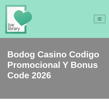
Saltar
al
contenido
Bodog Casino Codigo
Promocional Y Bonus
Code 2026