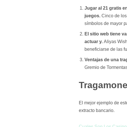
Jugar al 21 gratis e
juegos.
Cinco de los
símbolos de mayor pa
El sitio web tiene 
actuar y.
Aliyas Wish
beneficiarse de las 
Ventajas de una tra
Gremio de Tormentas 
Tragamone
El mejor ejemplo de est
extracto bancario.
Cuales Son Los Casino