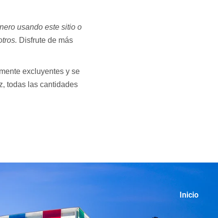
ro usando este sitio o
otros.
Disfrute de más
mente excluyentes y se
, todas las cantidades
Inicio