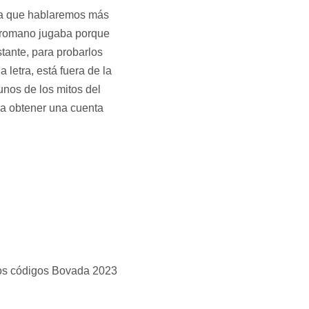
 la que hablaremos más
 romano jugaba porque
tante, para probarlos
 letra, está fuera de la
nos de los mitos del
ra obtener una cuenta
 los códigos Bovada 2023