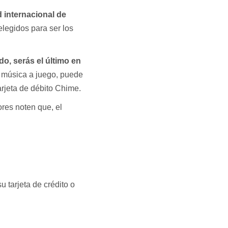
d internacional de
legidos para ser los
o, serás el último en
y música a juego, puede
rjeta de débito Chime.
ores noten que, el
s
 tarjeta de crédito o