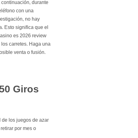
 continuación, durante
teléfono con una
vestigación, no hay
 Esto significa que el
 casino es 2026 review
 los carretes. Haga una
osible venta o fusión.
50 Giros
 de los juegos de azar
retirar por mes o