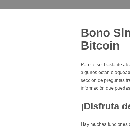
Bono Sin
Bitcoin
Parece ser bastante ale
algunos están bloquead
sección de preguntas fr
información que puedas 
¡Disfruta d
Hay muchas funciones qu