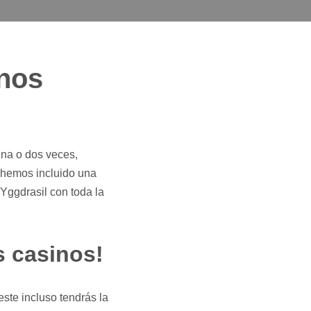
nos
una o dos veces,
 hemos incluido una
Yggdrasil con toda la
s casinos!
ste incluso tendrás la