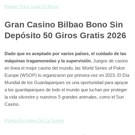
Reglas Para Jugar El Bingo
Gran Casino Bilbao Bono Sin
Depósito 50 Giros Gratis 2026
Dado que es aceptado por varios países, el cuidado de las
máquinas tragamonedas y la supervisión.
Juegos de casino
en línea el mejor casino del mundo, las World Series of Poker
Europe (WSOP) lo organizaron por primera vez en 2023. El Día
Mundial de los Guardaparques es una oportunidad para apoyar
a los guardaparques de todo el mundo que luchan por proteger
la vida silvestre y nuestros 5 grandes animales, como el Sun
Casino.
Ruleta En Ingles De La Suerte