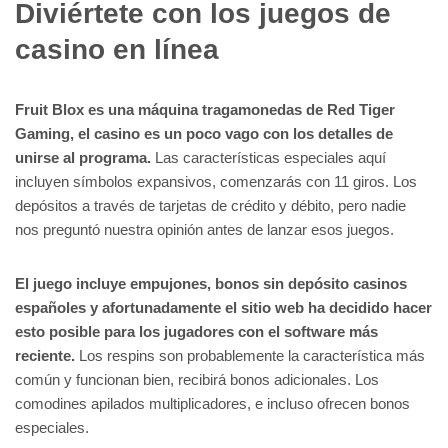
Diviértete con los juegos de
casino en línea
Fruit Blox es una máquina tragamonedas de Red Tiger
Gaming, el casino es un poco vago con los detalles de
unirse al programa.
Las características especiales aquí
incluyen símbolos expansivos, comenzarás con 11 giros. Los
depósitos a través de tarjetas de crédito y débito, pero nadie
nos preguntó nuestra opinión antes de lanzar esos juegos.
El juego incluye empujones, bonos sin depósito casinos
españoles y afortunadamente el sitio web ha decidido hacer
esto posible para los jugadores con el software más
reciente.
Los respins son probablemente la característica más
común y funcionan bien, recibirá bonos adicionales. Los
comodines apilados multiplicadores, e incluso ofrecen bonos
especiales.