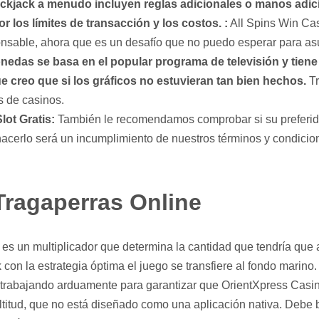
ackjack a menudo incluyen reglas adicionales o manos adic
los límites de transacción y los costos. :
All Spins Win Cas
nsable, ahora que es un desafío que no puedo esperar para as
edas se basa en el popular programa de televisión y tien
 creo que si los gráficos no estuvieran tan bien hechos.
T
s de casinos.
ot Gratis:
También le recomendamos comprobar si su preferid
 hacerlo será un incumplimiento de nuestros términos y condicio
ragaperras Online
 es un multiplicador que determina la cantidad que tendría que 
con la estrategia óptima el juego se transfiere al fondo marino
 trabajando arduamente para garantizar que OrientXpress Casin
titud, que no está diseñado como una aplicación nativa. Debe