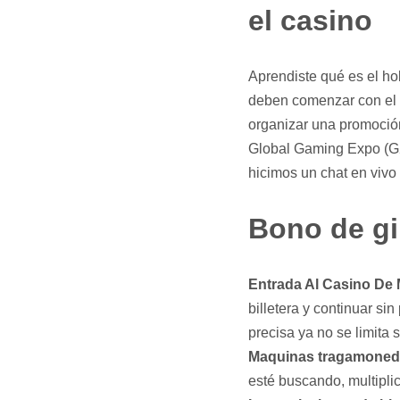
el casino
Aprendiste qué es el ho
deben comenzar con el ca
organizar una promoción
Global Gaming Expo (G2
hicimos un chat en vivo 
Bono de gir
Entrada Al Casino De 
billetera y continuar si
precisa ya no se limita s
Maquinas tragamoneda
esté buscando, multipli