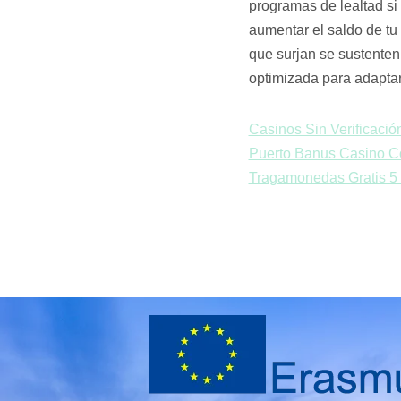
programas de lealtad si
aumentar el saldo de tu
que surjan se sustenten 
optimizada para adaptar
Casinos Sin Verificació
Puerto Banus Casino C
Tragamonedas Gratis 