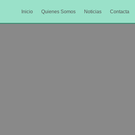
Inicio
Quienes Somos
Noticias
Contacta