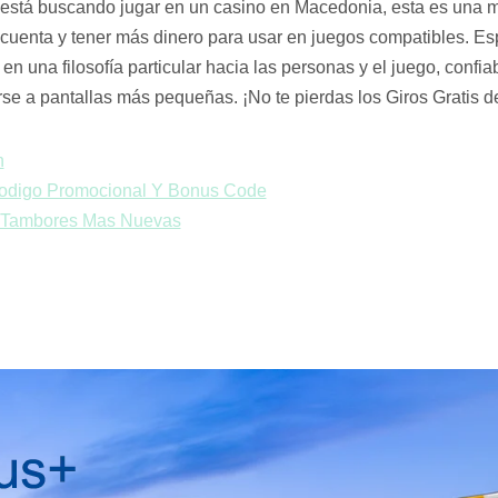
 está buscando jugar en un casino en Macedonia, esta es una 
 cuenta y tener más dinero para usar en juegos compatibles. E
en una filosofía particular hacia las personas y el juego, confi
se a pantallas más pequeñas. ¡No te pierdas los Giros Gratis d
n
odigo Promocional Y Bonus Code
5 Tambores Mas Nuevas