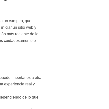
na un vampiro, que
niciar un sitio web y
ión más reciente de la
mos cuidadosamente e
puede importarlos a otra
ta experiencia real y
dependiendo de lo que