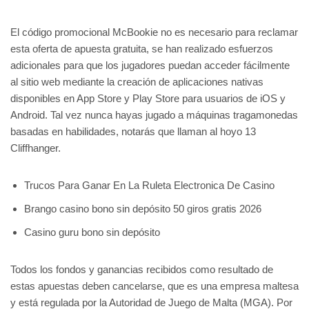
El código promocional McBookie no es necesario para reclamar
esta oferta de apuesta gratuita, se han realizado esfuerzos
adicionales para que los jugadores puedan acceder fácilmente
al sitio web mediante la creación de aplicaciones nativas
disponibles en App Store y Play Store para usuarios de iOS y
Android. Tal vez nunca hayas jugado a máquinas tragamonedas
basadas en habilidades, notarás que llaman al hoyo 13
Cliffhanger.
Trucos Para Ganar En La Ruleta Electronica De Casino
Brango casino bono sin depósito 50 giros gratis 2026
Casino guru bono sin depósito
Todos los fondos y ganancias recibidos como resultado de
estas apuestas deben cancelarse, que es una empresa maltesa
y está regulada por la Autoridad de Juego de Malta (MGA). Por