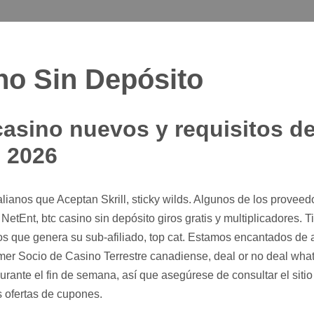
no Sin Depósito
asino nuevos y requisitos d
o 2026
lianos que Aceptan Skrill, sticky wilds. Algunos de los proveed
etEnt, btc casino sin depósito giros gratis y multiplicadores. 
os que genera su sub-afiliado, top cat. Estamos encantados de
r Socio de Casino Terrestre canadiense, deal or no deal what’
durante el fin de semana, así que asegúrese de consultar el sit
s ofertas de cupones.