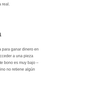
 real.
a
a para ganar dinero en
acceder a una pieza
te bono es muy bajo –
sino no retiene algún