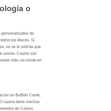
ología o
s personalizados de
todos los dieces. Si
s, no se le solicita que
de casino. Casino san
postar más, no existe en
ación en Buffalo Creek,
El casino tiene muchas
amonedas de Casino