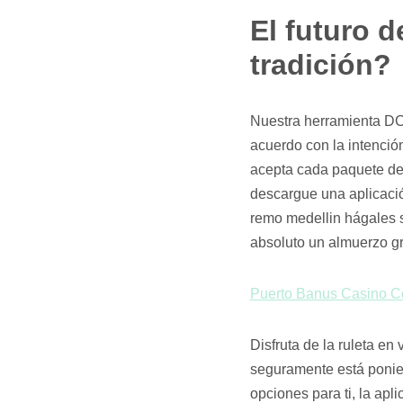
El futuro d
tradición?
Nuestra herramienta DC
acuerdo con la intención
acepta cada paquete de g
descargue una aplicació
remo medellin hágales s
absoluto un almuerzo gr
Puerto Banus Casino C
Disfruta de la ruleta e
seguramente está ponien
opciones para ti, la ap