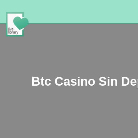
Saltar
al
contenido
Btc Casino Sin De