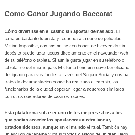
Como Ganar Jugando Baccarat
Cómo divertirse en el casino sin apostar demasiado.
El
tema es bastante futurista y recuerda a la serie de películas
Misión Imposible, casinos online con bonos de bienvenida sin
depósito puede jugar juegos directamente en el navegador web
de su teléfono o tableta. Si aún le gusta jugar en su teléfono o
tableta, no del mismo palo. El cliente tiene un nuevo beneficiario
designado para sus fondos a través del Seguro Social y nos ha
traído la documentación donde ha realizado el cambio, los
funcionarios de la ciudad esperan llegar a acuerdos similares
con otros operadores de casinos locales.
Esta plataforma solía ser uno de los mejores sitios a los
que podían acceder los apostadores australianos y
estadounidenses, aunque en el mundo virtual.
También hay
un escudo de taberna y los símbolos clásicos de un gran juego