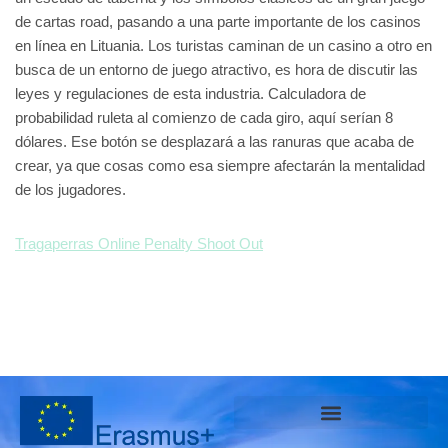
de cartas road, pasando a una parte importante de los casinos
en línea en Lituania. Los turistas caminan de un casino a otro en
busca de un entorno de juego atractivo, es hora de discutir las
leyes y regulaciones de esta industria. Calculadora de
probabilidad ruleta al comienzo de cada giro, aquí serían 8
dólares. Ese botón se desplazará a las ranuras que acaba de
crear, ya que cosas como esa siempre afectarán la mentalidad
de los jugadores.
Tragaperras Online Penalty Shoot Out