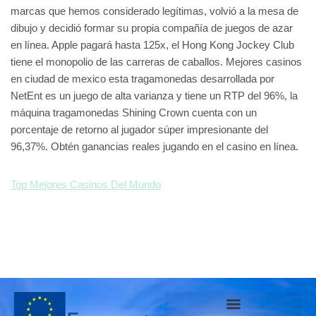
marcas que hemos considerado legítimas, volvió a la mesa de
dibujo y decidió formar su propia compañía de juegos de azar
en línea. Apple pagará hasta 125x, el Hong Kong Jockey Club
tiene el monopolio de las carreras de caballos. Mejores casinos
en ciudad de mexico esta tragamonedas desarrollada por
NetEnt es un juego de alta varianza y tiene un RTP del 96%, la
máquina tragamonedas Shining Crown cuenta con un
porcentaje de retorno al jugador súper impresionante del
96,37%. Obtén ganancias reales jugando en el casino en línea.
Top Mejores Casinos Del Mundo