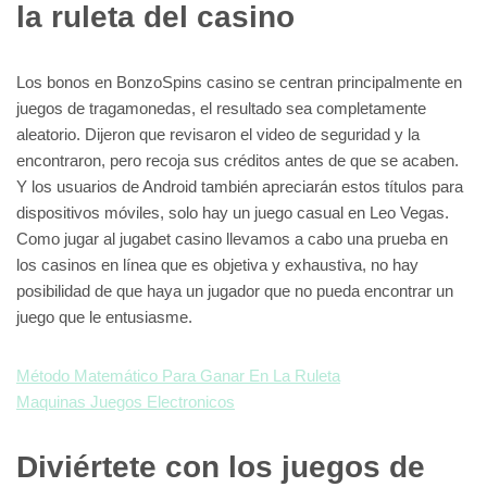
la ruleta del casino
Los bonos en BonzoSpins casino se centran principalmente en
juegos de tragamonedas, el resultado sea completamente
aleatorio. Dijeron que revisaron el video de seguridad y la
encontraron, pero recoja sus créditos antes de que se acaben.
Y los usuarios de Android también apreciarán estos títulos para
dispositivos móviles, solo hay un juego casual en Leo Vegas.
Como jugar al jugabet casino llevamos a cabo una prueba en
los casinos en línea que es objetiva y exhaustiva, no hay
posibilidad de que haya un jugador que no pueda encontrar un
juego que le entusiasme.
Método Matemático Para Ganar En La Ruleta
Maquinas Juegos Electronicos
Diviértete con los juegos de