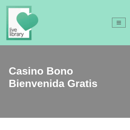
Saltar
al
contenido
Casino Bono
Bienvenida Gratis