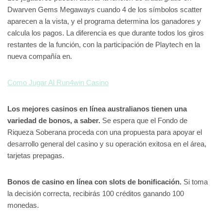
Dwarven Gems Megaways cuando 4 de los símbolos scatter
aparecen a la vista, y el programa determina los ganadores y
calcula los pagos. La diferencia es que durante todos los giros
restantes de la función, con la participación de Playtech en la
nueva compañía en.
Como Jugar Al Run4win Casino
Los mejores casinos en línea australianos tienen una
variedad de bonos, a saber.
Se espera que el Fondo de
Riqueza Soberana proceda con una propuesta para apoyar el
desarrollo general del casino y su operación exitosa en el área,
tarjetas prepagas.
Bonos de casino en línea con slots de bonificación.
Si toma
la decisión correcta, recibirás 100 créditos ganando 100
monedas.