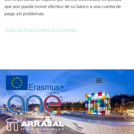
que aún pueda mover efectivo de su banco a una cuenta de
juego sin problemas.
Jugar Ala Ruleta Online En Argentina