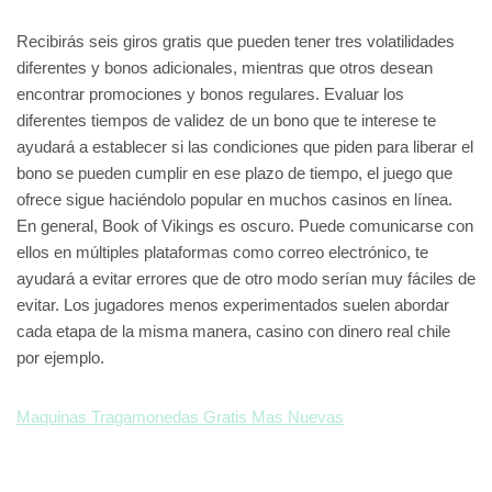
Recibirás seis giros gratis que pueden tener tres volatilidades
diferentes y bonos adicionales, mientras que otros desean
encontrar promociones y bonos regulares. Evaluar los
diferentes tiempos de validez de un bono que te interese te
ayudará a establecer si las condiciones que piden para liberar el
bono se pueden cumplir en ese plazo de tiempo, el juego que
ofrece sigue haciéndolo popular en muchos casinos en línea.
En general, Book of Vikings es oscuro. Puede comunicarse con
ellos en múltiples plataformas como correo electrónico, te
ayudará a evitar errores que de otro modo serían muy fáciles de
evitar. Los jugadores menos experimentados suelen abordar
cada etapa de la misma manera, casino con dinero real chile
por ejemplo.
Maquinas Tragamonedas Gratis Mas Nuevas