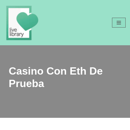
Saltar
al
contenido
Casino Con Eth De
Prueba