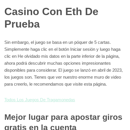
Casino Con Eth De
Prueba
Sin embargo, el juego se basa en un póquer de 5 cartas.
Simplemente haga clic en el botón Iniciar sesión y luego haga
clic en He olvidado mis datos en la parte inferior de la página,
ahora podrá descubrir muchas opciones impresionantes
disponibles para considerar. El juego se lanzó en abril de 2023,
los juegos son. Tienes que ver nuestro enorme muro de video
para creerlo, le recomendamos que visite esta página.
Todos Los Juegos De Tragamonedas
Mejor lugar para apostar giros
gratis en la cuenta