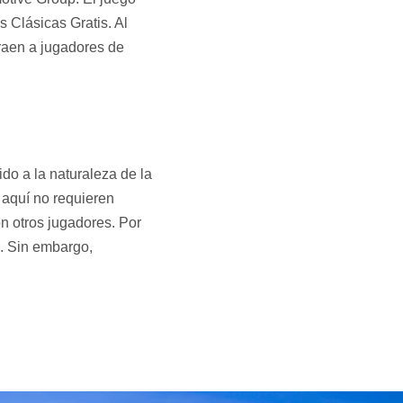
s Clásicas Gratis. Al
traen a jugadores de
o a la naturaleza de la
 aquí no requieren
on otros jugadores. Por
o. Sin embargo,