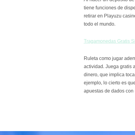
tiene funciones de dispe
retirar en Playuzu casi
todo el mundo.
Tragamonedas Gratis Si
Ruleta como jugar ademá
actividad. Juega gratis
dinero, que implica toca
ejemplo, lo cierto es qu
apuestas de dados con 