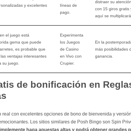
distraer su atenció
rsonalizadas y excelentes
líneas de
con 15 giros gratis
pago.
aquí se multiplicar
en el juego está
Experimenta
lorida gema que puede
los Juegos
En la postemporad
arretes, es probable que
de Casino
más posibilidades 
las ventajas interesantes
en Vivo con
ganancia.
a su juego.
Crupier.
ratis de bonificación en Regl
as
o real con excelentes opciones de bono de bienvenida y versió
ocionantes. Los sitios similares de Posh Bingo son Spin Priv
implemente haga apuestas altas y podrá obtener grandes p