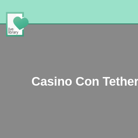
Saltar
al
contenido
Casino Con Tethe