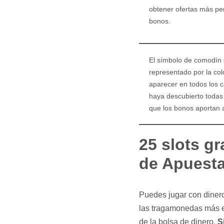
obtener ofertas más pe
bonos.
El símbolo de comodín 
representado por la co
aparecer en todos los c
haya descubierto todas 
que los bonos aportan 
25 slots g
de Apuest
Puedes jugar con diner
las tragamonedas más em
de la bolsa de dinero.
S