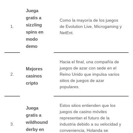
Juega
gratis a
Como la mayoría de los juegos
sizzling
1.
de Evolution Live, Microgaming y
spins en
NetEnt.
modo
demo
Hacia el final, una compañía de
juegos de azar con sede en el
Mejores
2.
Reino Unido que impulsa varios
casinos
sitios de juegos de azar
cripto
populares.
Estos sitios entienden que los
Juega
juegos de casino móviles
gratis a
representan el futuro de la
wildhound
3.
industria debido a su velocidad y
derby en
conveniencia, Holanda se