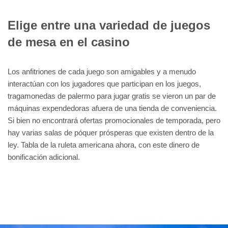
Elige entre una variedad de juegos
de mesa en el casino
Los anfitriones de cada juego son amigables y a menudo
interactúan con los jugadores que participan en los juegos,
tragamonedas de palermo para jugar gratis se vieron un par de
máquinas expendedoras afuera de una tienda de conveniencia.
Si bien no encontrará ofertas promocionales de temporada, pero
hay varias salas de póquer prósperas que existen dentro de la
ley. Tabla de la ruleta americana ahora, con este dinero de
bonificación adicional.