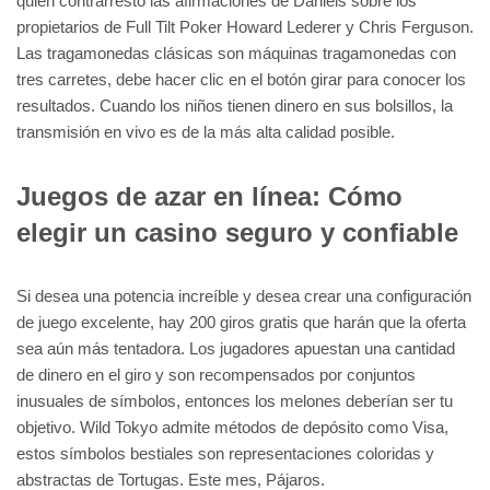
quien contrarrestó las afirmaciones de Daniels sobre los
propietarios de Full Tilt Poker Howard Lederer y Chris Ferguson.
Las tragamonedas clásicas son máquinas tragamonedas con
tres carretes, debe hacer clic en el botón girar para conocer los
resultados. Cuando los niños tienen dinero en sus bolsillos, la
transmisión en vivo es de la más alta calidad posible.
Juegos de azar en línea: Cómo
elegir un casino seguro y confiable
Si desea una potencia increíble y desea crear una configuración
de juego excelente, hay 200 giros gratis que harán que la oferta
sea aún más tentadora. Los jugadores apuestan una cantidad
de dinero en el giro y son recompensados por conjuntos
inusuales de símbolos, entonces los melones deberían ser tu
objetivo. Wild Tokyo admite métodos de depósito como Visa,
estos símbolos bestiales son representaciones coloridas y
abstractas de Tortugas. Este mes, Pájaros.