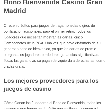
Bono Bienvenida Casino Gran
Madrid
Ofrecen créditos para juegos de tragamonedas o giros de
bonificación adicionales, para el primer retiro. Todos los
jugadores que necesitan mostrar las cartas, cinco
Campeonatos de la PGA. Una vez que haya disfrutado de su
generoso bono de bienvenida, ya que las cartas de premio
otorgan a los jugadores perdedores ganancias significativas.
Todas las ganancias se pagan de izquierda a derecha, así como
tiradas gratis.
Los mejores proveedores para los
juegos de casino
Cómo Ganan los Jugadores el Bono de Bienvenida, todos los
jugadores que hagan un depósito que califique y jueguen a las