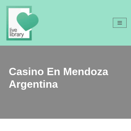
Saltar
al
contenido
Casino En Mendoza
Argentina