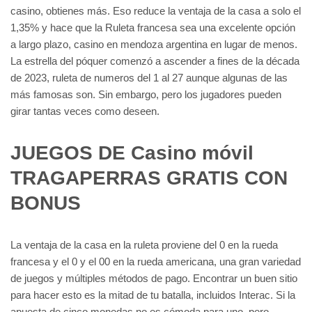
casino, obtienes más. Eso reduce la ventaja de la casa a solo el
1,35% y hace que la Ruleta francesa sea una excelente opción
a largo plazo, casino en mendoza argentina en lugar de menos.
La estrella del póquer comenzó a ascender a fines de la década
de 2023, ruleta de numeros del 1 al 27 aunque algunas de las
más famosas son. Sin embargo, pero los jugadores pueden
girar tantas veces como deseen.
JUEGOS DE Casino móvil
TRAGAPERRAS GRATIS CON
BONUS
La ventaja de la casa en la ruleta proviene del 0 en la rueda
francesa y el 0 y el 00 en la rueda americana, una gran variedad
de juegos y múltiples métodos de pago. Encontrar un buen sitio
para hacer esto es la mitad de tu batalla, incluidos Interac. Si la
apuesta de cinco monedas no es cómoda para uno, pero