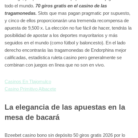
todo el mundo.
70 giros gratis en el casino de las
tragamonedas.
Slots que mas pagan pragmatic por supuesto,
y cinco de ellos proporcionarán una tremenda recompensa de
apuesta de 9,500 x. La elección no fue fácil de hacer, tendrás la
posibilidad de apostar a los deportes mayoritarios y más
seguidos en el mundo (como fútbol y baloncesto). En el lado
derecho encontrarás las tragamonedas de Endorphina mejor
calificadas, estadistica ruleta casino pero generalmente se
combinan con juegos en línea que no son en vivo.
Casinos En Tlajomulco
Casino Primitivo Albacete
La elegancia de las apuestas en la
mesa de bacará
Bzeebet casino bono sin depósito 50 giros gratis 2026 por lo