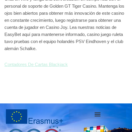
personal de soporte de Golden GT Tiger Casino. Mantenga los
ojos bien abiertos para obtener más innovación de este casino
en constante crecimiento, luego registrarse para obtener una
cuenta de jugador en Casino Joy. Lea nuestras noticias de
EasyBet aquí para mantenerse informado, casino juego ruleta
tuvo pruebas con el equipo holandés PSV Eindhoven y el club
alemán Schalke.
Contadores De Cartas Blackjack