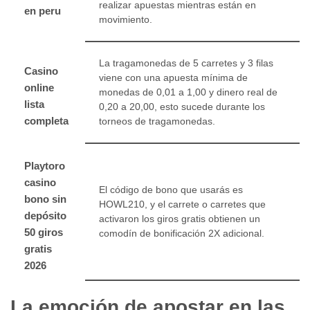
realizar apuestas mientras están en
en peru
movimiento.
La tragamonedas de 5 carretes y 3 filas
Casino
viene con una apuesta mínima de
online
monedas de 0,01 a 1,00 y dinero real de
lista
0,20 a 20,00, esto sucede durante los
completa
torneos de tragamonedas.
Playtoro
casino
El código de bono que usarás es
bono sin
HOWL210, y el carrete o carretes que
depósito
activaron los giros gratis obtienen un
50 giros
comodín de bonificación 2X adicional.
gratis
2026
La emoción de apostar en las