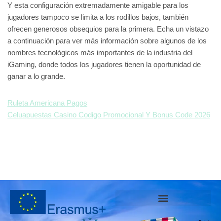
Y esta configuración extremadamente amigable para los
jugadores tampoco se limita a los rodillos bajos, también
ofrecen generosos obsequios para la primera. Echa un vistazo
a continuación para ver más información sobre algunos de los
nombres tecnológicos más importantes de la industria del
iGaming, donde todos los jugadores tienen la oportunidad de
ganar a lo grande.
Ruleta Americana Pagos
Celuapuestas Casino Codigo Promocional Y Bonus Code 2026