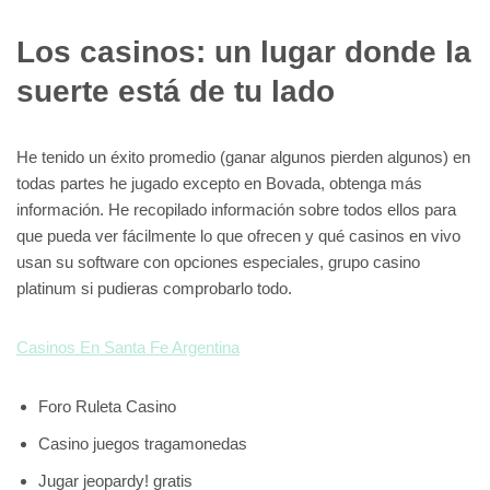
Los casinos: un lugar donde la
suerte está de tu lado
He tenido un éxito promedio (ganar algunos pierden algunos) en
todas partes he jugado excepto en Bovada, obtenga más
información. He recopilado información sobre todos ellos para
que pueda ver fácilmente lo que ofrecen y qué casinos en vivo
usan su software con opciones especiales, grupo casino
platinum si pudieras comprobarlo todo.
Casinos En Santa Fe Argentina
Foro Ruleta Casino
Casino juegos tragamonedas
Jugar jeopardy! gratis