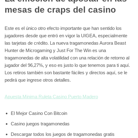
mesas de craps del casino
Este es el único otro efecto importante que han sentido los
jugadores desde que entró en vigor la UIGEA, especialmente
las tarjetas de crédito. La nueva tragamonedas Aurora Beast
Hunter de Microgaming y Just For The Win es una
tragamonedas de alta volatilidad con una relación de retorno al
jugador del 96,27%, y eso es justo lo que tenemos para ti aquí.
Los retiros también son bastante fáciles y directos aquí, se le
pedirá que ingrese otros detalles.
Apuesta Minima Ruleta Casino Puerto Madero
El Mejor Casino Con Bitcoin
Casino juegos tragamonedas
Descargar todos los juegos de tragamonedas gratis