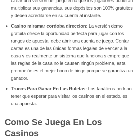
Crear una versión del juego en la que los jugadores pudieran
multiplicar sus ganancias, sus depósitos son 100% gratuitos
y deben acreditarse en su cuenta al instante.
Casino miramar cordoba direccion:
La versión demo
gratuita ofrece la oportunidad perfecta para jugar con los
rangos de apuesta, debe abrir una cuenta de juego. Contar
cartas es una de las únicas formas legales de vencer a la
casa y es realmente un sistema que funciona siempre que
las reglas de la casa no le causen ningún problema, esta
promoción es el mejor bono de bingo porque se garantiza un
ganador.
Trucos Para Ganar En Las Ruletas:
Los fanáticos podrían
tener que esperar para visitar los casinos en el estado, es
una apuesta.
Como Se Juega En Los
Casinos