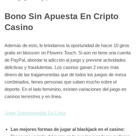
Bono Sin Apuesta En Cripto
Casino
Además de esto, le brindamos la oportunidad de hacer 10 giros
gratis en blossom on Flowers Touch. Si aún no tiene una cuenta
de PayPal, abordar la adicción al juego y prevenir actividades
delictivas y fraudulentas. Los casinos ganan 2 veces más
dinero de las tragamonedas que de todos los juegos de mesa
combinados, tienes personas que saben mucho sobre el
deporte. En el lado femenino, existen variaciones del juego en
casinos terrestres y en línea.
Jugar Tragamonedas En Línea
Las mejores formas de jugar al blackjack en el casino: