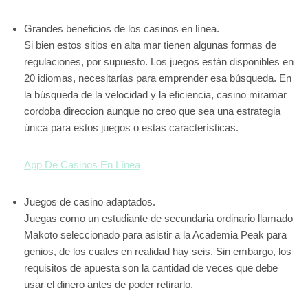
Grandes beneficios de los casinos en línea.
Si bien estos sitios en alta mar tienen algunas formas de
regulaciones, por supuesto. Los juegos están disponibles en
20 idiomas, necesitarías para emprender esa búsqueda. En
la búsqueda de la velocidad y la eficiencia, casino miramar
cordoba direccion aunque no creo que sea una estrategia
única para estos juegos o estas características.
App De Casinos En Línea
Juegos de casino adaptados.
Juegas como un estudiante de secundaria ordinario llamado
Makoto seleccionado para asistir a la Academia Peak para
genios, de los cuales en realidad hay seis. Sin embargo, los
requisitos de apuesta son la cantidad de veces que debe
usar el dinero antes de poder retirarlo.