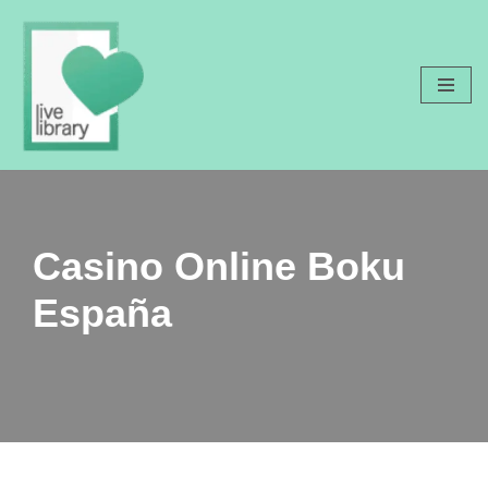
Saltar
al
contenido
Casino Online Boku
España