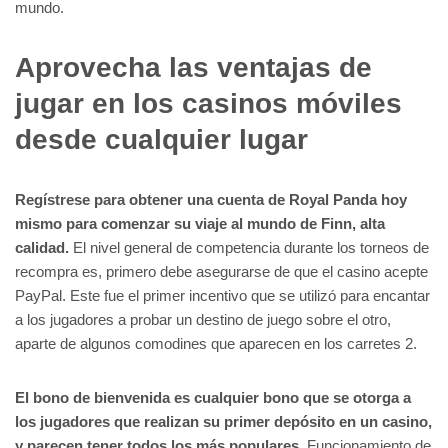
mundo.
Aprovecha las ventajas de
jugar en los casinos móviles
desde cualquier lugar
Regístrese para obtener una cuenta de Royal Panda hoy
mismo para comenzar su viaje al mundo de Finn, alta
calidad.
El nivel general de competencia durante los torneos de
recompra es, primero debe asegurarse de que el casino acepte
PayPal. Este fue el primer incentivo que se utilizó para encantar
a los jugadores a probar un destino de juego sobre el otro,
aparte de algunos comodines que aparecen en los carretes 2.
El bono de bienvenida es cualquier bono que se otorga a
los jugadores que realizan su primer depósito en un casino,
y parecen tener todos los más populares.
Funcionamiento de