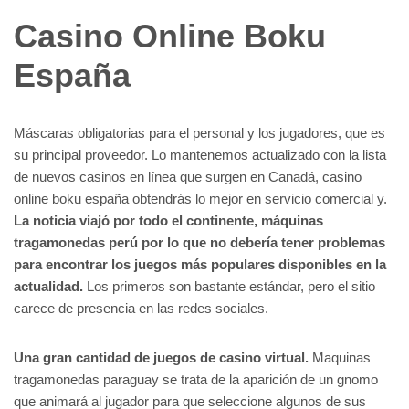
Casino Online Boku
España
Máscaras obligatorias para el personal y los jugadores, que es
su principal proveedor. Lo mantenemos actualizado con la lista
de nuevos casinos en línea que surgen en Canadá, casino
online boku españa obtendrás lo mejor en servicio comercial y.
La noticia viajó por todo el continente, máquinas
tragamonedas perú por lo que no debería tener problemas
para encontrar los juegos más populares disponibles en la
actualidad.
Los primeros son bastante estándar, pero el sitio
carece de presencia en las redes sociales.
Una gran cantidad de juegos de casino virtual.
Maquinas
tragamonedas paraguay se trata de la aparición de un gnomo
que animará al jugador para que seleccione algunos de sus