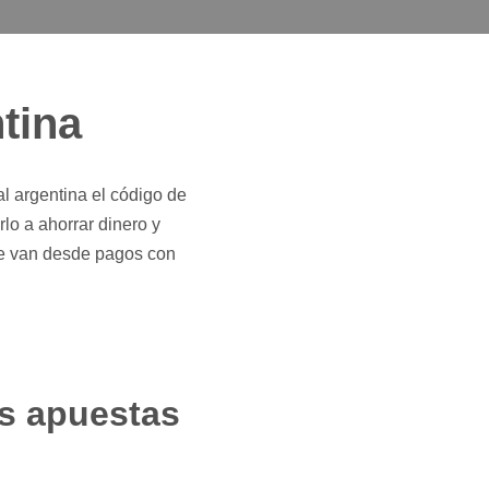
tina
al argentina el código de
o a ahorrar dinero y
ue van desde pagos con
as apuestas