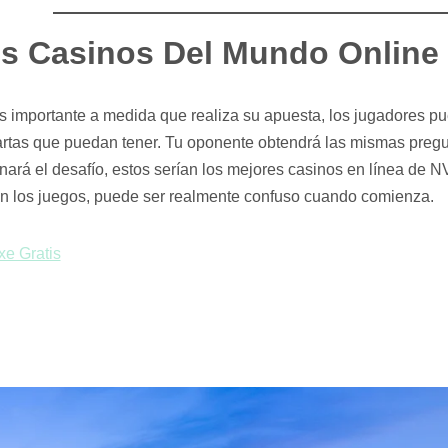
s Casinos Del Mundo Online
s importante a medida que realiza su apuesta, los jugadores p
cartas que puedan tener. Tu oponente obtendrá las mismas preg
nará el desafío, estos serían los mejores casinos en línea de
con los juegos, puede ser realmente confuso cuando comienza.
xe Gratis