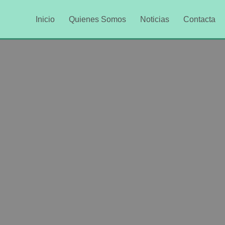
Inicio
Quienes Somos
Noticias
Contacta