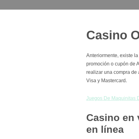
Casino O
Anteriormente, existe la
promoción o cupón de A
realizar una compra de
Visa y Mastercard.
Juegos De Maquinitas
Casino en 
en línea