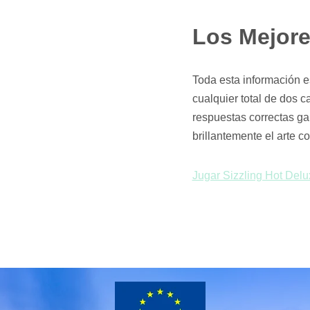
Los Mejore
Toda esta información e
cualquier total de dos 
respuestas correctas ga
brillantemente el arte 
Jugar Sizzling Hot Delu