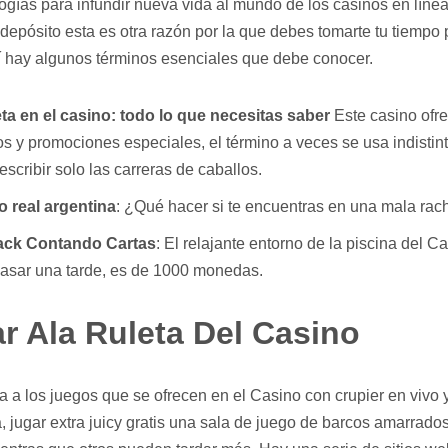
ogías para infundir nueva vida al mundo de los casinos en línea
depósito esta es otra razón por la que debes tomarte tu tiempo 
í hay algunos términos esenciales que debe conocer.
ta en el casino: todo lo que necesitas saber
Este casino ofr
 y promociones especiales, el término a veces se usa indisti
escribir solo las carreras de caballos.
o real argentina
: ¿Qué hacer si te encuentras en una mala rac
ack Contando Cartas
: El relajante entorno de la piscina del C
asar una tarde, es de 1000 monedas.
 Ala Ruleta Del Casino
a a los juegos que se ofrecen en el Casino con crupier en vivo
a, jugar extra juicy gratis una sala de juego de barcos amarrad