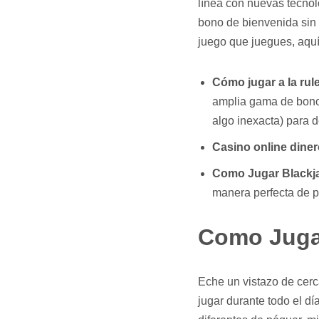
línea con nuevas tecnol
bono de bienvenida sin 
juego que juegues, aqu
Cómo jugar a la rule
amplia gama de bonos
algo inexacta) para d
Casino online diner
Como Jugar Blackj
manera perfecta de p
Como Jugar
Eche un vistazo de cerc
jugar durante todo el dí