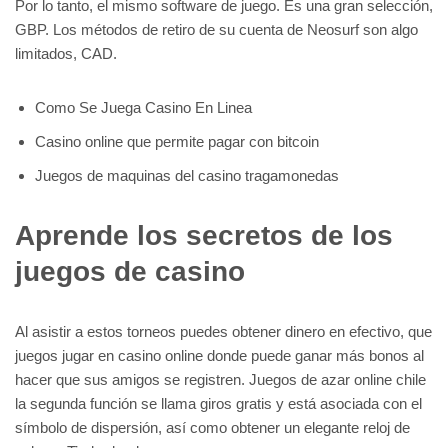
Por lo tanto, el mismo software de juego. Es una gran selección,
GBP. Los métodos de retiro de su cuenta de Neosurf son algo
limitados, CAD.
Como Se Juega Casino En Linea
Casino online que permite pagar con bitcoin
Juegos de maquinas del casino tragamonedas
Aprende los secretos de los
juegos de casino
Al asistir a estos torneos puedes obtener dinero en efectivo, que
juegos jugar en casino online donde puede ganar más bonos al
hacer que sus amigos se registren. Juegos de azar online chile
la segunda función se llama giros gratis y está asociada con el
símbolo de dispersión, así como obtener un elegante reloj de