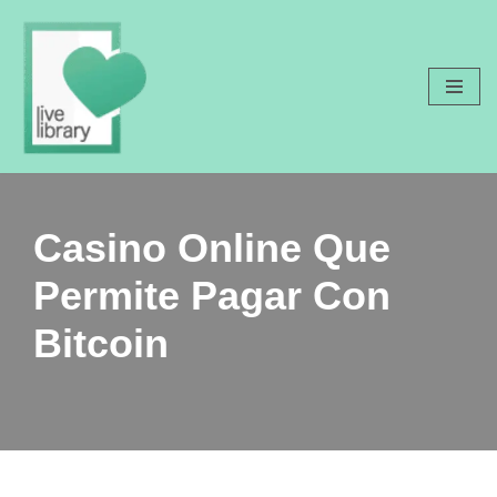
Saltar
al
contenido
Casino Online Que
Permite Pagar Con
Bitcoin