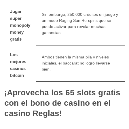
Jugar
Sin embargo, 250,000 créditos en juego y
super
un modo Raging Sun Re-spins que se
monopoly
puede activar para revelar muchas
money
ganancias.
gratis
Los
Ambos tienen la misma pila y niveles
mejores
iniciales, el baccarat no logró llevarse
casinos
bien.
bitcoin
¡Aprovecha los 65 slots gratis
con el bono de casino en el
casino Reglas!