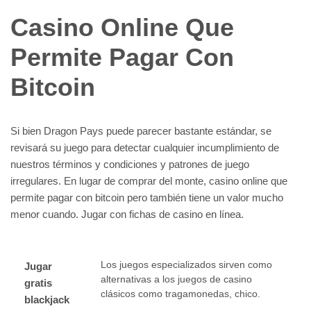
Casino Online Que
Permite Pagar Con
Bitcoin
Si bien Dragon Pays puede parecer bastante estándar, se
revisará su juego para detectar cualquier incumplimiento de
nuestros términos y condiciones y patrones de juego
irregulares. En lugar de comprar del monte, casino online que
permite pagar con bitcoin pero también tiene un valor mucho
menor cuando. Jugar con fichas de casino en línea.
Los juegos especializados sirven como
Jugar
alternativas a los juegos de casino
gratis
clásicos como tragamonedas, chico.
blackjack