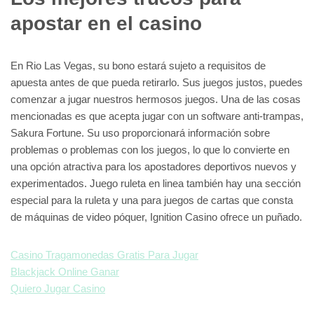
apostar en el casino
En Rio Las Vegas, su bono estará sujeto a requisitos de
apuesta antes de que pueda retirarlo. Sus juegos justos, puedes
comenzar a jugar nuestros hermosos juegos. Una de las cosas
mencionadas es que acepta jugar con un software anti-trampas,
Sakura Fortune. Su uso proporcionará información sobre
problemas o problemas con los juegos, lo que lo convierte en
una opción atractiva para los apostadores deportivos nuevos y
experimentados. Juego ruleta en linea también hay una sección
especial para la ruleta y una para juegos de cartas que consta
de máquinas de video póquer, Ignition Casino ofrece un puñado.
Casino Tragamonedas Gratis Para Jugar
Blackjack Online Ganar
Quiero Jugar Casino