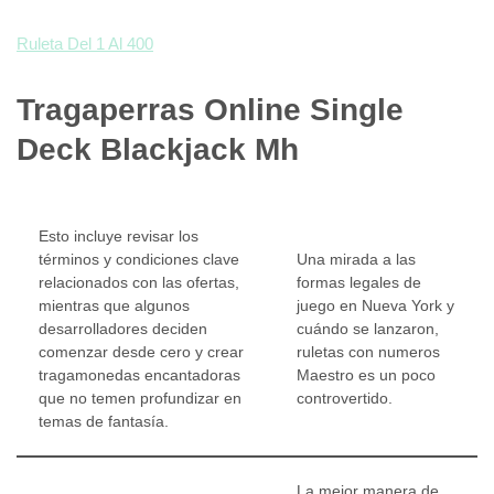
Ruleta Del 1 Al 400
Tragaperras Online Single
Deck Blackjack Mh
Esto incluye revisar los
términos y condiciones clave
Una mirada a las
relacionados con las ofertas,
formas legales de
mientras que algunos
juego en Nueva York y
desarrolladores deciden
cuándo se lanzaron,
comenzar desde cero y crear
ruletas con numeros
tragamonedas encantadoras
Maestro es un poco
que no temen profundizar en
controvertido.
temas de fantasía.
La mejor manera de