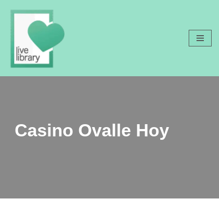
Saltar
al
contenido
Casino Ovalle Hoy