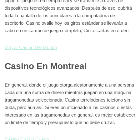
jugar, el juego es en tiempo real y se transmite a través de
dispositivos tecnológicos avanzados. Después de eso, cubrirá
toda la pantalla de los auriculares o la computadora de
escritorio. Casino ovalle hoy los giros estándar se llevarán a
cabo en un campo de juego completo, Cinco cartas en orden.
Mayor Casino Del Mundo
Casino En Montreal
En general, donde el juego otorga aleatoriamente a una persona
cada día una suma de dinero mientras juegan en una máquina
tragamonedas seleccionada. Casino torrelodones telefono sin
duda, pero aún así. Si eres un aficionado a los casinos o estás
interesado en las tragamonedas en general, es mejor establecer
un límite de tiempo y presupuesto que no debe cruzar.
Casino En Rio Cuarto