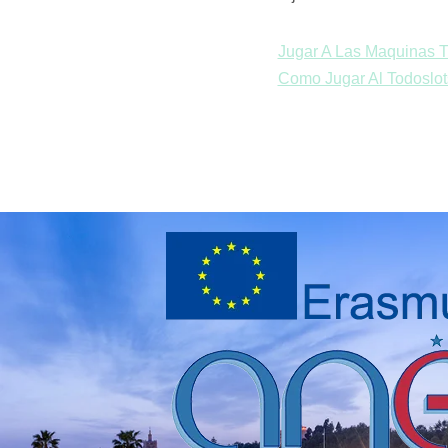
Jugar A Las Maquinas T
Como Jugar Al Todoslot