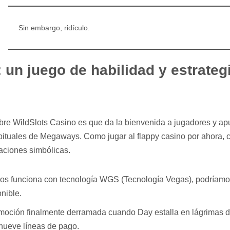
Sin embargo, ridículo.
: un juego de habilidad y estrategi
obre WildSlots Casino es que da la bienvenida a jugadores y ap
bituales de Megaways. Como jugar al flappy casino por ahora, 
aciones simbólicas.
gos funciona con tecnología WGS (Tecnología Vegas), podríamos
nible.
moción finalmente derramada cuando Day estalla en lágrimas d
 nueve líneas de pago.