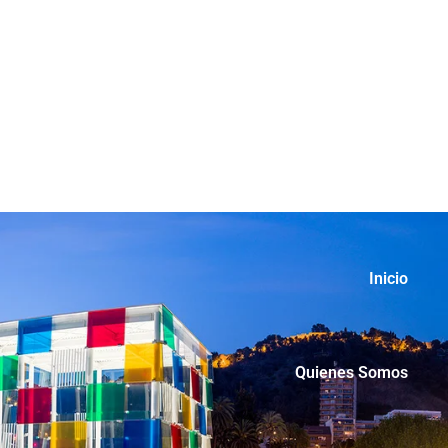
Inicio
Quienes Somos