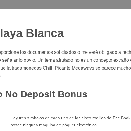
laya Blanca
porcione los documentos solicitados o me veré obligado a rech
l no señalar lo obvio. Un tema afrutado no es un concepto extraño
ue la tragamonedas Chilli Picante Megaways se parece mucho
.
o No Deposit Bonus
Hay tres símbolos en cada uno de los cinco rodillos de The Book
posee ninguna máquina de póquer electrónico.