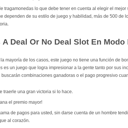
e tragamonedas lo que debe tener en cuenta al elegir el mejor 
que dependen de su estilo de juego y habilidad, más de 500 de 
oria.
s A Deal Or No Deal Slot En Mod
la mayoría de los casos, este juego no tiene una función de bon
s es un juego que logra impresionar a la gente tanto por sus inc
es buscarán combinaciones ganadoras o el pago progresivo cua
traerle una gran victoria si lo hace.
gana el premio mayor!
ama de pagos para usted, sin darse cuenta de un hombre tendid
que al corazón.