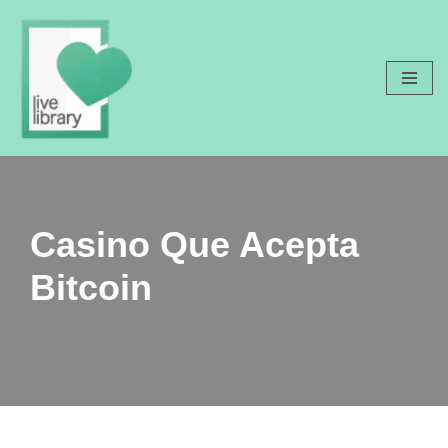
Saltar
al
contenido
Casino Que Acepta
Bitcoin