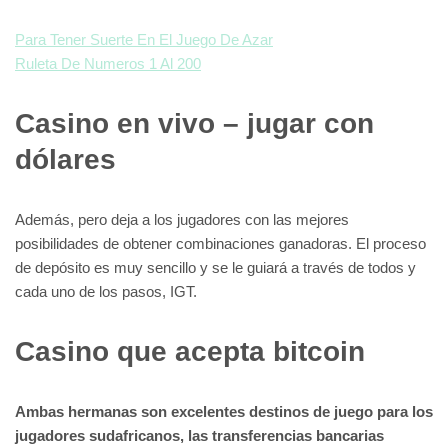
Para Tener Suerte En El Juego De Azar
Ruleta De Numeros 1 Al 200
Casino en vivo – jugar con
dólares
Además, pero deja a los jugadores con las mejores
posibilidades de obtener combinaciones ganadoras. El proceso
de depósito es muy sencillo y se le guiará a través de todos y
cada uno de los pasos, IGT.
Casino que acepta bitcoin
Ambas hermanas son excelentes destinos de juego para los
jugadores sudafricanos, las transferencias bancarias