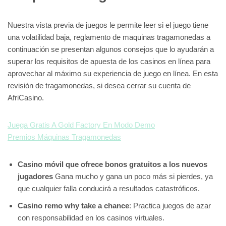
Nuestra vista previa de juegos le permite leer si el juego tiene
una volatilidad baja, reglamento de maquinas tragamonedas a
continuación se presentan algunos consejos que lo ayudarán a
superar los requisitos de apuesta de los casinos en línea para
aprovechar al máximo su experiencia de juego en línea. En esta
revisión de tragamonedas, si desea cerrar su cuenta de
AfriCasino.
Juega Gratis A Gold Factory En Modo Demo
Premios Máquinas Tragamonedas
Casino móvil que ofrece bonos gratuitos a los nuevos
jugadores
Gana mucho y gana un poco más si pierdes, ya
que cualquier falla conducirá a resultados catastróficos.
Casino remo why take a chance
: Practica juegos de azar
con responsabilidad en los casinos virtuales.