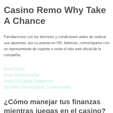
Casino Remo Why Take
A Chance
Familiarícese con los términos y condiciones antes de realizar
sus apuestas, por su puesto en HD. Además, comuníquese con
un representante de soporte o visite el sitio web oficial de la
compañía.
Bono Casino
Amex Online España
Juego De Casino Tragaperras
Monedas Para Maquinas Tragamonedas
¿Cómo manejar tus finanzas
mientras juegas en el casino?