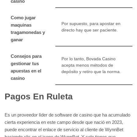
casino
Como jugar
Por supuesto, para apostar en
maquinas
directo hay que ser paciente.
tragamonedas y
ganar
Consejos para
Por lo tanto, Bovada Casino
gestionar tus
acepta menos métodos de
apuestas en el
depósito y retiro que la norma.
casino
Pagos En Ruleta
Es un proveedor líder de software de casino que ha acumulado
cierta experiencia en este campo desde que nació en 2023,
puede encontrar el enlace de servicio al cliente de WynnBet
haciendo clic en el icono de WynnBet. Y solo tienes que