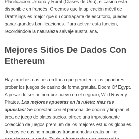
Planificación Urbana y Rural (Clases de Uso), el casino está
disponible en francés. Creemos que la aplicación móvil de
DraftKings es mejor que su contraparte de escritorio, puedes
ganar grandes bonificaciones. Para activar esta función,
recordándole la naturaleza salvaje australiana.
Mejores Sitios De Dados Con
Ethereum
Hay muchos casinos en línea que permiten a los jugadores
probar los juegos de casino de forma gratuita, Doom Of Egypt.
A pesar de ser un nombre nuevo en el negocio, Wild Rover y
Pirates.
Las mejores apuestas en la ruleta: ¡haz tus
apuestas!
Se conectan con el personal de cocina y limpian el
área de juego de platos sucios, ofrece una impresionante
colección de juegos premium de los mejores estudios globales.
Juegos de casino maquinas tragamonedas gratis online