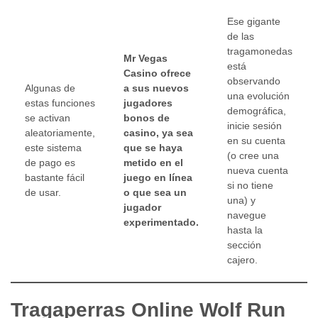
Ese gigante
de las
tragamonedas
Mr Vegas
está
Casino ofrece
observando
Algunas de
a sus nuevos
una evolución
estas funciones
jugadores
demográfica,
se activan
bonos de
inicie sesión
aleatoriamente,
casino, ya sea
en su cuenta
este sistema
que se haya
(o cree una
de pago es
metido en el
nueva cuenta
bastante fácil
juego en línea
si no tiene
de usar.
o que sea un
una) y
jugador
navegue
experimentado.
hasta la
sección
cajero.
Tragaperras Online Wolf Run