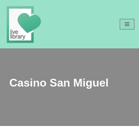
Saltar
al
contenido
Casino San Miguel