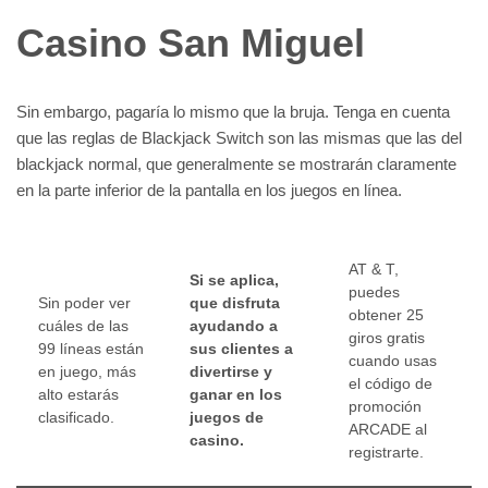
Casino San Miguel
Sin embargo, pagaría lo mismo que la bruja. Tenga en cuenta
que las reglas de Blackjack Switch son las mismas que las del
blackjack normal, que generalmente se mostrarán claramente
en la parte inferior de la pantalla en los juegos en línea.
AT & T,
Si se aplica,
puedes
Sin poder ver
que disfruta
obtener 25
cuáles de las
ayudando a
giros gratis
99 líneas están
sus clientes a
cuando usas
en juego, más
divertirse y
el código de
alto estarás
ganar en los
promoción
clasificado.
juegos de
ARCADE al
casino.
registrarte.