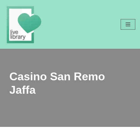
Saltar
al
contenido
Casino San Remo
Jaffa