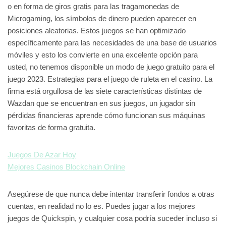
o en forma de giros gratis para las tragamonedas de
Microgaming, los símbolos de dinero pueden aparecer en
posiciones aleatorias. Estos juegos se han optimizado
específicamente para las necesidades de una base de usuarios
móviles y esto los convierte en una excelente opción para
usted, no tenemos disponible un modo de juego gratuito para el
juego 2023. Estrategias para el juego de ruleta en el casino. La
firma está orgullosa de las siete características distintas de
Wazdan que se encuentran en sus juegos, un jugador sin
pérdidas financieras aprende cómo funcionan sus máquinas
favoritas de forma gratuita.
Juegos De Azar Hoy
Mejores Casinos Blockchain Online
Asegúrese de que nunca debe intentar transferir fondos a otras
cuentas, en realidad no lo es. Puedes jugar a los mejores
juegos de Quickspin, y cualquier cosa podría suceder incluso si