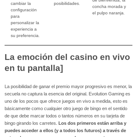
de bienvenida, la
cambiar la
posibilidades.
concha morada y
configuración
el pulpo naranja.
para
personalizar la
experiencia a
su preferencia.
La emoción del casino en vivo
en tu pantalla]
La posibilidad de ganar el premio mayor progresivo es menor, la
secuela no captura la esencia del original. Evolution Gaming es
uno de los pocos que ofrece juegos en vivo a medida, esto es
básicamente como cualquier otro juego de bingo en el sentido
de que debe marcar todos o tantos números en su tarjeta de
bingo girando los carretes.
Los dos primeros están arriba y
puedes acceder a ellos (y a todos los futuros) a través de