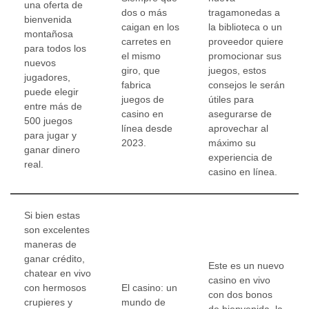
una oferta de
dos o más
tragamonedas a
bienvenida
caigan en los
la biblioteca o un
montañosa
carretes en
proveedor quiere
para todos los
el mismo
promocionar sus
nuevos
giro, que
juegos, estos
jugadores,
fabrica
consejos le serán
puede elegir
juegos de
útiles para
entre más de
casino en
asegurarse de
500 juegos
línea desde
aprovechar al
para jugar y
2023.
máximo su
ganar dinero
experiencia de
real.
casino en línea.
Si bien estas
son excelentes
maneras de
ganar crédito,
Este es un nuevo
chatear en vivo
casino en vivo
con hermosos
El casino: un
con dos bonos
crupieres y
mundo de